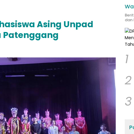
Wak
Beri
dan 
hasiswa Asing Unpad
u Patenggang
1
2
3
Po