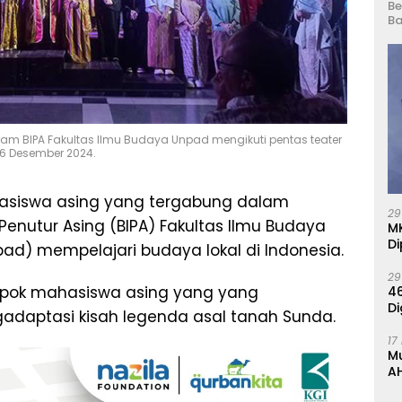
Be
Ba
m BIPA Fakultas Ilmu Budaya Unpad mengikuti pentas teater
16 Desember 2024.
asiswa asing yang tergabung dalam
29
enutur Asing (BIPA) Fakultas Ilmu Budaya
M
Di
pad) mempelajari budaya lokal di Indonesia.
29
lompok mahasiswa asing yang yang
46
Di
aptasi kisah legenda asal tanah Sunda.
17
M
AH
K