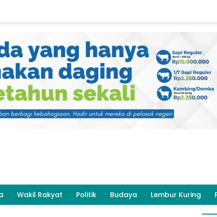
a
Wakil Rakyat
Politik
Budaya
Lembur Kuring