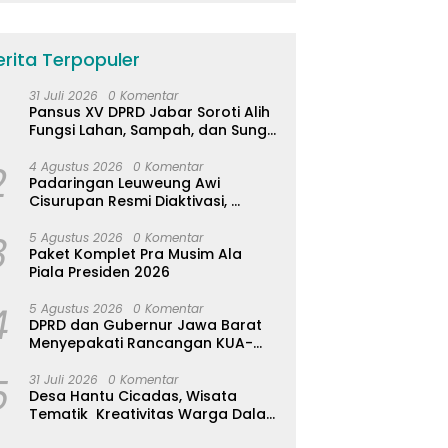
erita Terpopuler
31 Juli 2026
0 Komentar
Pansus XV DPRD Jabar Soroti Alih
Fungsi Lahan, Sampah, dan Sungai
di Bogor
2
4 Agustus 2026
0 Komentar
Padaringan Leuweung Awi
Cisurupan Resmi Diaktivasi,
Wisata Berbasis Alam dan
3
Pemberdayaan Warga
5 Agustus 2026
0 Komentar
Paket Komplet Pra Musim Ala
Piala Presiden 2026
4
5 Agustus 2026
0 Komentar
DPRD dan Gubernur Jawa Barat
Menyepakati Rancangan KUA-
PPAS APBD Tahun Anggaran 2027
5
31 Juli 2026
0 Komentar
Desa Hantu Cicadas, Wisata
Tematik Kreativitas Warga Dalam
Nuansa Horor