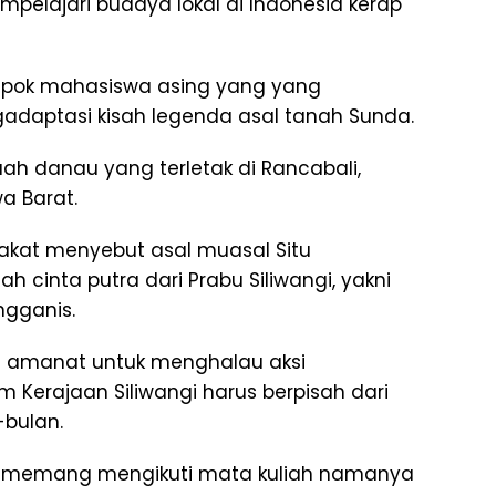
pelajari budaya lokal di Indonesia kerap
lompok mahasiswa asing yang yang
aptasi kisah legenda asal tanah Sunda.
h danau yang terletak di Rancabali,
a Barat.
akat menyebut asal muasal Situ
 cinta putra dari Prabu Siliwangi, yakni
ngganis.
 amanat untuk menghalau aksi
erajaan Siliwangi harus berpisah dari
bulan.
a memang mengikuti mata kuliah namanya