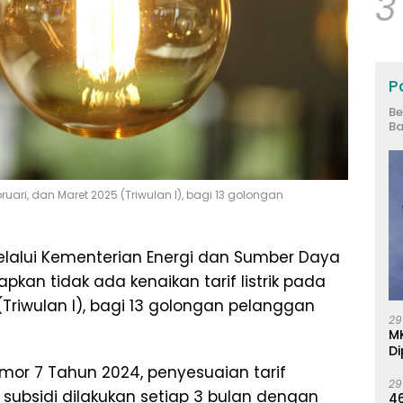
3
Po
Be
Ba
bruari, dan Maret 2025 (Triwulan I), bagi 13 golongan
lalui Kementerian Energi dan Sumber Daya
pkan tidak ada kenaikan tarif listrik pada
 (Triwulan I), bagi 13 golongan pelanggan
29
M
Di
mor 7 Tahun 2024, penyesuaian tarif
29
 subsidi dilakukan setiap 3 bulan dengan
46