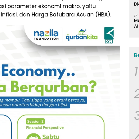
Di
si parameter ekonomi makro, yaitu
, inflasi, dan Harga Batubara Acuan (HBA).
17
M
AH
K
B
1