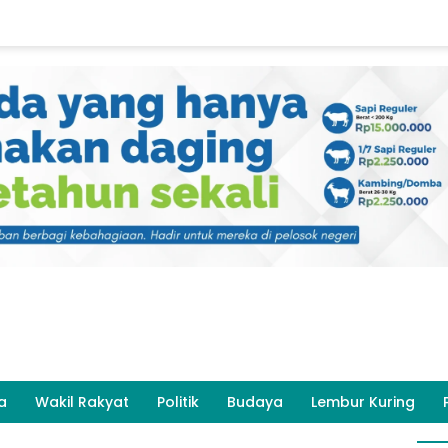
a
Wakil Rakyat
Politik
Budaya
Lembur Kuring