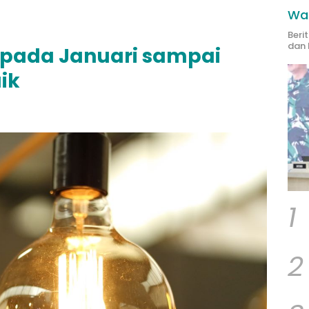
Wak
Beri
dan 
Wh pada Januari sampai
ik
1
2