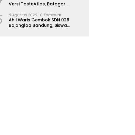
Versi TasteAtlas, Batagor
Kalahkan Seblak
5
6 Agustus 2026
0 Komentar
Ahli Waris Gembok SDN 026
Bojongloa Bandung, Siswa
Terpaksa Diliburkan