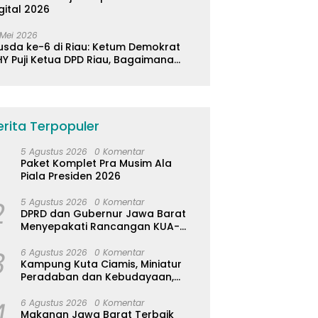
gital 2026
 Mei 2026
usda ke-6 di Riau: Ketum Demokrat
Y Puji Ketua DPD Riau, Bagaimana
ader di Jabar?
erita Terpopuler
5 Agustus 2026
0 Komentar
Paket Komplet Pra Musim Ala
Piala Presiden 2026
2
5 Agustus 2026
0 Komentar
DPRD dan Gubernur Jawa Barat
Menyepakati Rancangan KUA-
PPAS APBD Tahun Anggaran 2027
3
6 Agustus 2026
0 Komentar
Kampung Kuta Ciamis, Miniatur
Peradaban dan Kebudayaan,
Aturan Leluhur Benar-benar
4
Dijaga
6 Agustus 2026
0 Komentar
Makanan Jawa Barat Terbaik