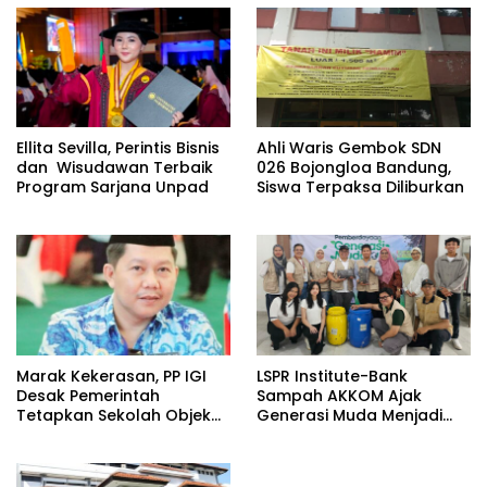
Ellita Sevilla, Perintis Bisnis
Ahli Waris Gembok SDN
dan Wisudawan Terbaik
026 Bojongloa Bandung,
Program Sarjana Unpad
Siswa Terpaksa Diliburkan
​Marak Kekerasan, PP IGI
LSPR Institute-Bank
Desak Pemerintah
Sampah AKKOM Ajak
Tetapkan Sekolah Objek
Generasi Muda Menjadi
Vital Negara
Penggerak Green
Economy