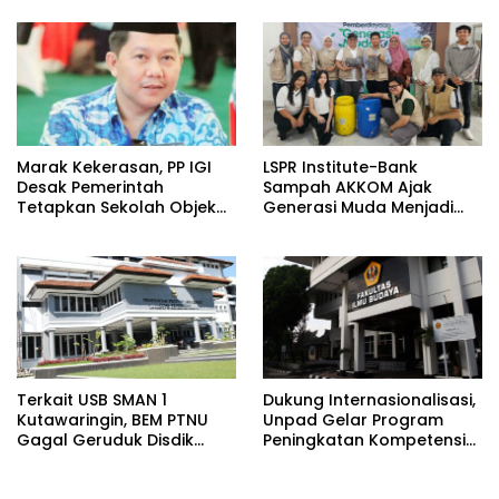
​Marak Kekerasan, PP IGI
LSPR Institute-Bank
Desak Pemerintah
Sampah AKKOM Ajak
Tetapkan Sekolah Objek
Generasi Muda Menjadi
Vital Negara
Penggerak Green
Economy
Terkait USB SMAN 1
Dukung Internasionalisasi,
Kutawaringin, BEM PTNU
Unpad Gelar Program
Gagal Geruduk Disdik
Peningkatan Kompetensi
Jabar
Bahasa Inggris bagi
Tendik