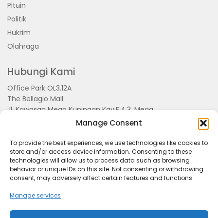
Pituin
Politik
Hukrim
Olahraga
Hubungi Kami
Office Park OL3.12A
The Bellagio Mall
Jl. Kawasan Mega Kuningan Kav.E.4.3, Mega
Kuningan, Kel. Kuningan Timur,
Manage Consent
Kec.Setiabudi, Jakarta Selatan 15810
To provide the best experiences, we use technologies like cookies to
store and/or access device information. Consenting to these
technologies will allow us to process data such as browsing
behavior or unique IDs on this site. Not consenting or withdrawing
consent, may adversely affect certain features and functions.
Manage services