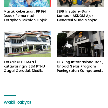
​Marak Kekerasan, PP IGI
LSPR Institute-Bank
Desak Pemerintah
Sampah AKKOM Ajak
Tetapkan Sekolah Objek
Generasi Muda Menjadi
Vital Negara
Penggerak Green
Economy
Terkait USB SMAN 1
Dukung Internasionalisasi,
Kutawaringin, BEM PTNU
Unpad Gelar Program
Gagal Geruduk Disdik
Peningkatan Kompetensi
Jabar
Bahasa Inggris bagi
Tendik
Wakil Rakyat