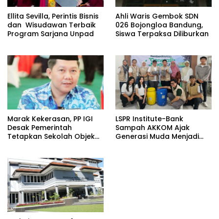
Ellita Sevilla, Perintis Bisnis
Ahli Waris Gembok SDN
dan Wisudawan Terbaik
026 Bojongloa Bandung,
Program Sarjana Unpad
Siswa Terpaksa Diliburkan
​Marak Kekerasan, PP IGI
LSPR Institute-Bank
Desak Pemerintah
Sampah AKKOM Ajak
Tetapkan Sekolah Objek
Generasi Muda Menjadi
Vital Negara
Penggerak Green
Economy