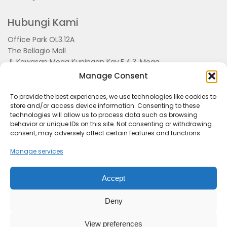
Hubungi Kami
Office Park OL3.12A
The Bellagio Mall
Jl. Kawasan Mega Kuningan Kav.E.4.3, Mega
Kuningan, Kel. Kuningan Timur,
Manage Consent
Kec.Setiabudi, Jakarta Selatan 15810
To provide the best experiences, we use technologies like cookies to
store and/or access device information. Consenting to these
technologies will allow us to process data such as browsing
behavior or unique IDs on this site. Not consenting or withdrawing
consent, may adversely affect certain features and functions.
Manage services
Accept
Tentang Kami
Redaksi
Pedoman Pemberitaan
Disclimer
Kerjasama dan Event
Deny
KabarSunda.com
- Managed By PT. Kabar Grup
Indonesia
View preferences