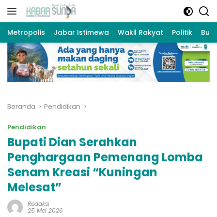
Langsung
ke
konten
Metropolis
Jabar Istimewa
Wakil Rakyat
Politik
Bud
Beranda
Pendidikan
Pendidikan
Bupati Dian Serahkan
Penghargaan Pemenang Lomba
Senam Kreasi “Kuningan
Melesat”
Redaksi
25 Mei 2026