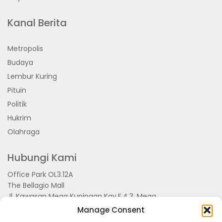
Kanal Berita
Metropolis
Budaya
Lembur Kuring
Pituin
Politik
Hukrim
Olahraga
Hubungi Kami
Office Park OL3.12A
The Bellagio Mall
Jl. Kawasan Mega Kuningan Kav.E.4.3, Mega
Kuningan, Kel. Kuningan Timur,
Manage Consent
Kec.Setiabudi, Jakarta Selatan 15810