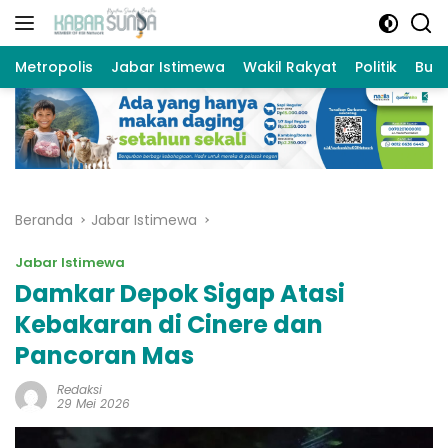
Langsung
ke
konten
Metropolis
Jabar Istimewa
Wakil Rakyat
Politik
Bud
Beranda
Jabar Istimewa
Jabar Istimewa
Damkar Depok Sigap Atasi
Kebakaran di Cinere dan
Pancoran Mas
Redaksi
29 Mei 2026