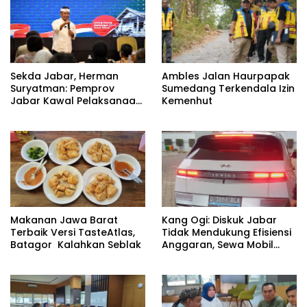
Sekda Jabar, Herman
Ambles Jalan Haurpapak
Suryatman: Pemprov
Sumedang Terkendala Izin
Jabar Kawal Pelaksanaan
Kemenhut
Program 3 Juta Rumah
Makanan Jawa Barat
Kang Ogi: Diskuk Jabar
Terbaik Versi TasteAtlas,
Tidak Mendukung Efisiensi
Batagor Kalahkan Seblak
Anggaran, Sewa Mobil
Listrik Rp531 Juta