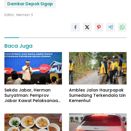
Damkar Depok Sigap
Editor: Herman S
Baca Juga
Sekda Jabar, Herman
Ambles Jalan Haurpapak
Suryatman: Pemprov
Sumedang Terkendala Izin
Jabar Kawal Pelaksanaan
Kemenhut
Program 3 Juta Rumah