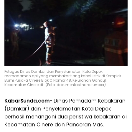
Petugas Dinas Damkar dan Penyelamatan Kota Depok
memadaman api yang membakar tiang kabel listrik di Komplek
Bumi Pusaka Cinere Blok C Nomor 48, Kelurahan Gandul,
Kecamatan Cinere di . (Foto: dokumentasi narasumber)
KabarSunda.com-
Dinas Pemadam Kebakaran
(Damkar) dan Penyelamatan Kota Depok
berhasil menangani dua peristiwa kebakaran di
Kecamatan Cinere dan Pancoran Mas.