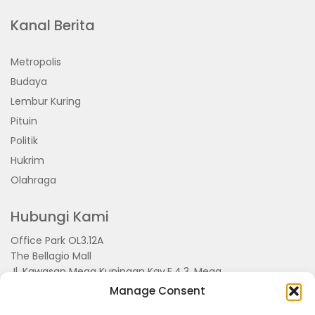
Kanal Berita
Metropolis
Budaya
Lembur Kuring
Pituin
Politik
Hukrim
Olahraga
Hubungi Kami
Office Park OL3.12A
The Bellagio Mall
Jl. Kawasan Mega Kuningan Kav.E.4.3, Mega
Kuningan, Kel. Kuningan Timur,
Manage Consent
Kec.Setiabudi, Jakarta Selatan 15810