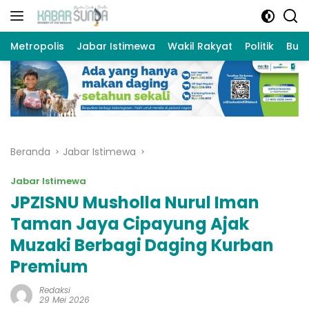
Langsung
ke
konten
Metropolis
Jabar Istimewa
Wakil Rakyat
Politik
Bud
Beranda
Jabar Istimewa
Jabar Istimewa
JPZISNU Musholla Nurul Iman
Taman Jaya Cipayung Ajak
Muzaki Berbagi Daging Kurban
Premium
Redaksi
29 Mei 2026