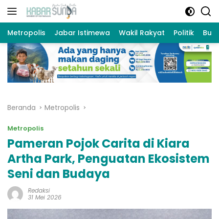
Langsung
ke
konten
Metropolis
Jabar Istimewa
Wakil Rakyat
Politik
Bud
Beranda
Metropolis
Metropolis
Pameran Pojok Carita di Kiara
Artha Park, Penguatan Ekosistem
Seni dan Budaya
Redaksi
31 Mei 2026