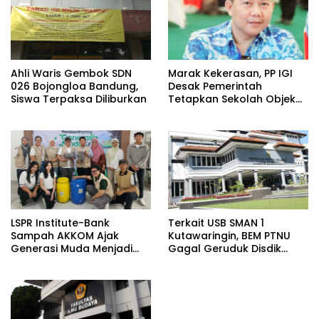
Ahli Waris Gembok SDN
​Marak Kekerasan, PP IGI
026 Bojongloa Bandung,
Desak Pemerintah
Siswa Terpaksa Diliburkan
Tetapkan Sekolah Objek
Vital Negara
LSPR Institute-Bank
Terkait USB SMAN 1
Sampah AKKOM Ajak
Kutawaringin, BEM PTNU
Generasi Muda Menjadi
Gagal Geruduk Disdik
Penggerak Green
Jabar
Economy