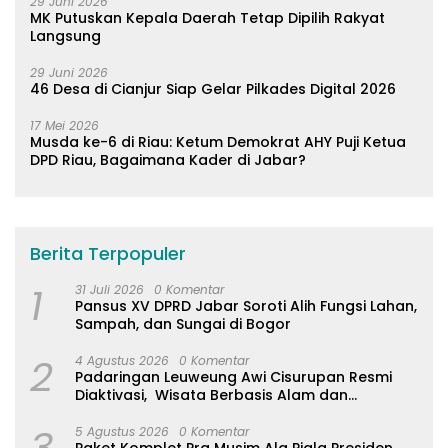
29 Juni 2026
MK Putuskan Kepala Daerah Tetap Dipilih Rakyat
Langsung
29 Juni 2026
46 Desa di Cianjur Siap Gelar Pilkades Digital 2026
17 Mei 2026
Musda ke-6 di Riau: Ketum Demokrat AHY Puji Ketua
DPD Riau, Bagaimana Kader di Jabar?
Berita Terpopuler
1
31 Juli 2026
0 Komentar
Pansus XV DPRD Jabar Soroti Alih Fungsi Lahan,
Sampah, dan Sungai di Bogor
2
4 Agustus 2026
0 Komentar
Padaringan Leuweung Awi Cisurupan Resmi
Diaktivasi, Wisata Berbasis Alam dan
Pemberdayaan Warga
3
5 Agustus 2026
0 Komentar
Paket Komplet Pra Musim Ala Piala Presiden