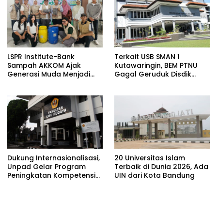
LSPR Institute-Bank
Terkait USB SMAN 1
Sampah AKKOM Ajak
Kutawaringin, BEM PTNU
Generasi Muda Menjadi
Gagal Geruduk Disdik
Penggerak Green
Jabar
Economy
Dukung Internasionalisasi,
20 Universitas Islam
Unpad Gelar Program
Terbaik di Dunia 2026, Ada
Peningkatan Kompetensi
UIN dari Kota Bandung
Bahasa Inggris bagi
Tendik