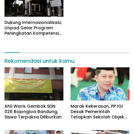
Dukung Internasionalisasi,
Unpad Gelar Program
Peningkatan Kompetensi
Bahasa Inggris bagi
Tendik
Rekomendasi untuk kamu
Ahli Waris Gembok SDN
​Marak Kekerasan, PP IGI
026 Bojongloa Bandung,
Desak Pemerintah
Siswa Terpaksa Diliburkan
Tetapkan Sekolah Objek
Vital Negara