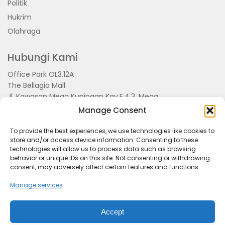
Politik
Hukrim
Olahraga
Hubungi Kami
Office Park OL3.12A
The Bellagio Mall
Jl. Kawasan Mega Kuningan Kav.E.4.3, Mega
Kuningan, Kel. Kuningan Timur,
Manage Consent
Kec.Setiabudi, Jakarta Selatan 15810
To provide the best experiences, we use technologies like cookies to
store and/or access device information. Consenting to these
technologies will allow us to process data such as browsing
behavior or unique IDs on this site. Not consenting or withdrawing
consent, may adversely affect certain features and functions.
Manage services
Accept
Tentang Kami
Redaksi
Pedoman Pemberitaan