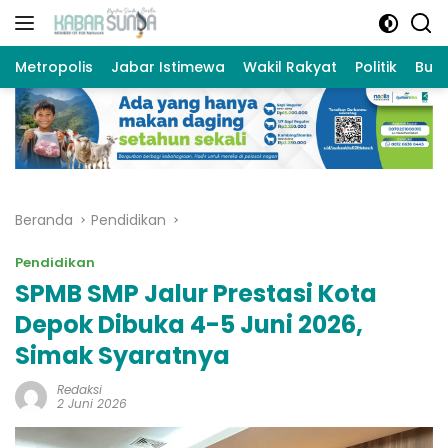
Langsung
ke
konten
Metropolis
Jabar Istimewa
Wakil Rakyat
Politik
Bud
Beranda
Pendidikan
Pendidikan
SPMB SMP Jalur Prestasi Kota
Depok Dibuka 4-5 Juni 2026,
Simak Syaratnya
Redaksi
2 Juni 2026