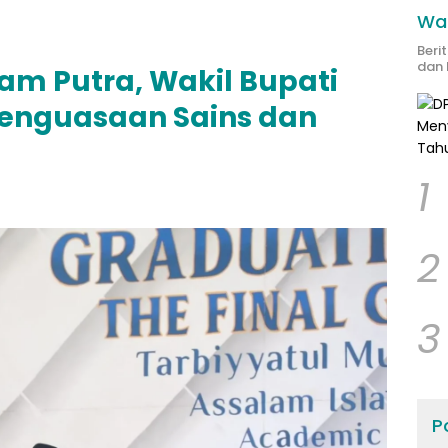
Wak
Beri
dan 
am Putra, Wakil Bupati
enguasaan Sains dan
1
2
3
Po