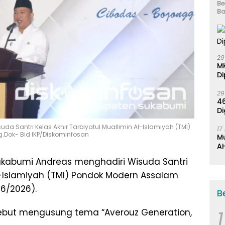
Be
Ba
29
M
Di
29
46
Di
a Santri Kelas Akhir Tarbiyatul Muallimin Al-Islamiyah (TMI)
17
.Dok- Bid IKP/Diskominfosan
M
AH
K
Sukabumi Andreas menghadiri Wisuda Santri
Al-Islamiyah (TMI) Pondok Modern Assalam
/6/2026).
B
1
rsebut mengusung tema “Averouz Generation,