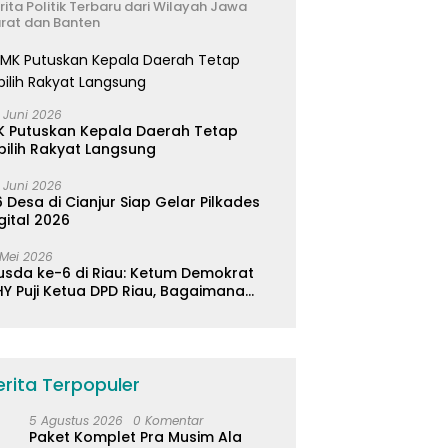
rita Politik Terbaru dari Wilayah Jawa
rat dan Banten
 Juni 2026
K Putuskan Kepala Daerah Tetap
pilih Rakyat Langsung
 Juni 2026
 Desa di Cianjur Siap Gelar Pilkades
gital 2026
 Mei 2026
usda ke-6 di Riau: Ketum Demokrat
Y Puji Ketua DPD Riau, Bagaimana
ader di Jabar?
erita Terpopuler
5 Agustus 2026
0 Komentar
Paket Komplet Pra Musim Ala