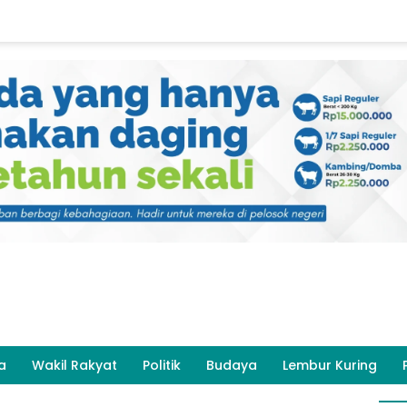
a
Wakil Rakyat
Politik
Budaya
Lembur Kuring