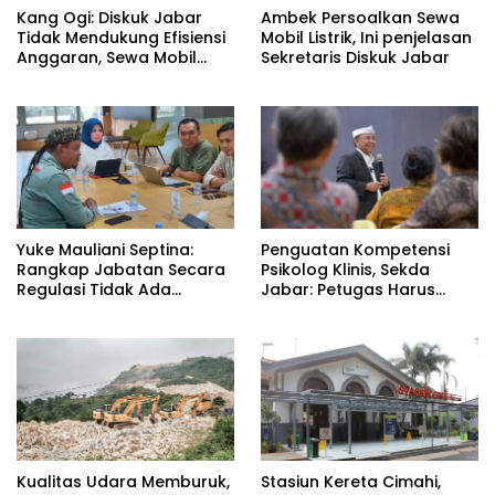
Kang Ogi: Diskuk Jabar
Ambek Persoalkan Sewa
Tidak Mendukung Efisiensi
Mobil Listrik, Ini penjelasan
Anggaran, Sewa Mobil
Sekretaris Diskuk Jabar
Listrik Rp531 Juta
Yuke Mauliani Septina:
Penguatan Kompetensi
Rangkap Jabatan Secara
Psikolog Klinis, Sekda
Regulasi Tidak Ada
Jabar: Petugas Harus
Masalah
Datangi Masyarakat
Kualitas Udara Memburuk,
Stasiun Kereta Cimahi,