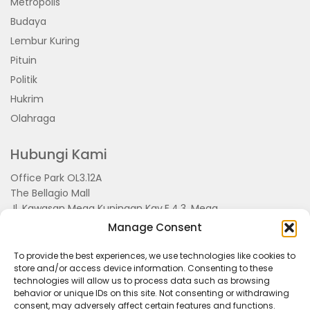
Metropolis
Budaya
Lembur Kuring
Pituin
Politik
Hukrim
Olahraga
Hubungi Kami
Office Park OL3.12A
The Bellagio Mall
Jl. Kawasan Mega Kuningan Kav.E.4.3, Mega
Kuningan, Kel. Kuningan Timur,
Manage Consent
Kec.Setiabudi, Jakarta Selatan 15810
To provide the best experiences, we use technologies like cookies to
store and/or access device information. Consenting to these
technologies will allow us to process data such as browsing
behavior or unique IDs on this site. Not consenting or withdrawing
consent, may adversely affect certain features and functions.