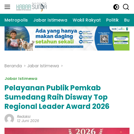
Langsung
ke
konten
Metropolis
Jabar Istimewa
Wakil Rakyat
Politik
Bud
Beranda
Jabar Istimewa
Jabar Istimewa
Pelayanan Publik Pemkab
Sumedang Raih Disway Top
Regional Leader Award 2026
Redaksi
12 Juni 2026