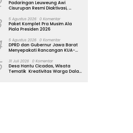
2
Padaringan Leuweung Awi
Cisurupan Resmi Diaktivasi,
Wisata Berbasis Alam dan
3
Pemberdayaan Warga
5 Agustus 2026
0 Komentar
Paket Komplet Pra Musim Ala
Piala Presiden 2026
4
5 Agustus 2026
0 Komentar
DPRD dan Gubernur Jawa Barat
Menyepakati Rancangan KUA-
PPAS APBD Tahun Anggaran 2027
5
31 Juli 2026
0 Komentar
Desa Hantu Cicadas, Wisata
Tematik Kreativitas Warga Dalam
Nuansa Horor