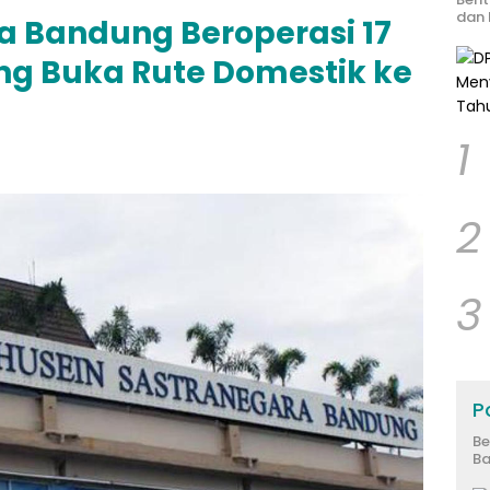
dan 
a Bandung Beroperasi 17
g Buka Rute Domestik ke
1
2
3
Po
Be
Ba