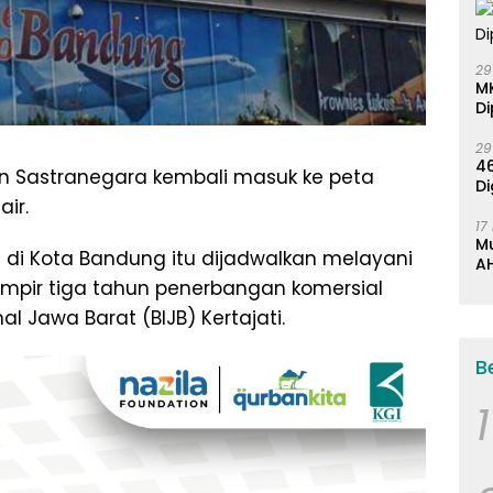
29
M
Di
29
46
n Sastranegara kembali masuk ke peta
Di
ir.
17
M
 di Kota Bandung itu dijadwalkan melayani
AH
K
ampir tiga tahun penerbangan komersial
l Jawa Barat (BIJB) Kertajati.
B
1