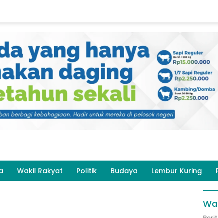
a
Wakil Rakyat
Politik
Budaya
Lembur Kuring
Wak
Beri