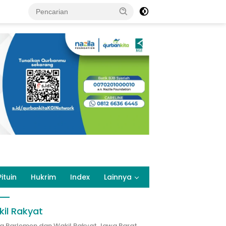
Pituin
Hukrim
Index
Lainnya
il Rakyat
ta Parlemen dan Wakil Rakyat Jawa Barat