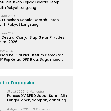
 Juni 2026
K Putuskan Kepala Daerah Tetap
pilih Rakyat Langsung
 Juni 2026
 Desa di Cianjur Siap Gelar Pilkades
gital 2026
 Mei 2026
usda ke-6 di Riau: Ketum Demokrat
Y Puji Ketua DPD Riau, Bagaimana
ader di Jabar?
erita Terpopuler
31 Juli 2026
0 Komentar
Pansus XV DPRD Jabar Soroti Alih
Fungsi Lahan, Sampah, dan Sungai
di Bogor
4 Agustus 2026
0 Komentar