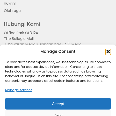
Hukrim
Olahraga
Hubungi Kami
Office Park OL3.12A
The Bellagio Mall
Jl. Kawasan Mega Kuningan Kav.E.4.3, Mega
Kuningan, Kel. Kuningan Timur,
Manage Consent
Kec.Setiabudi, Jakarta Selatan 15810
To provide the best experiences, we use technologies like cookies to
store and/or access device information. Consenting to these
technologies will allow us to process data such as browsing
behavior or unique IDs on this site. Not consenting or withdrawing
consent, may adversely affect certain features and functions.
Manage services
Accept
Tentang Kami
Redaksi
Pedoman Pemberitaan
Disclimer
Kerjasama dan Event
Deny