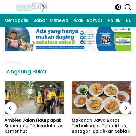
Langsung
ke
konten
Metropolis
Jabar Istimewa
Wakil Rakyat
Politik
Bud
Langsung Buka
Ambles Jalan Haurpapak
Makanan Jawa Barat
Sumedang Terkendala Izin
Terbaik Versi TasteAtlas,
Kemenhut
Batagor Kalahkan Seblak