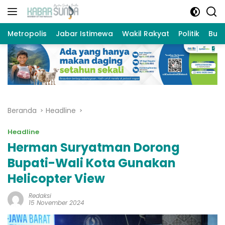
Langsung
ke
konten
Metropolis
Jabar Istimewa
Wakil Rakyat
Politik
Bud
Beranda
Headline
Headline
Herman Suryatman Dorong
Bupati-Wali Kota Gunakan
Helicopter View
Redaksi
15 November 2024