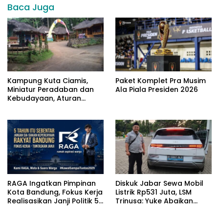
Baca Juga
Kampung Kuta Ciamis,
Paket Komplet Pra Musim
Miniatur Peradaban dan
Ala Piala Presiden 2026
Kebudayaan, Aturan
Leluhur Benar-benar
Dijaga
RAGA Ingatkan Pimpinan
Diskuk Jabar Sewa Mobil
Kota Bandung, Fokus Kerja
Listrik Rp531 Juta, LSM
Realisasikan Janji Politik 5
Trinusa: Yuke Abaikan
Tahun
Instruksi Gubernur KDM