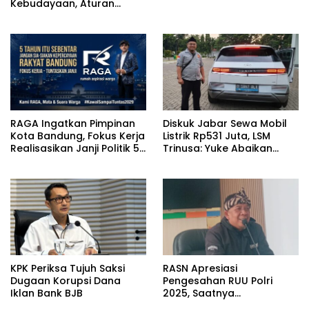
Kebudayaan, Aturan
Leluhur Benar-benar
Dijaga
RAGA Ingatkan Pimpinan
Diskuk Jabar Sewa Mobil
Kota Bandung, Fokus Kerja
Listrik Rp531 Juta, LSM
Realisasikan Janji Politik 5
Trinusa: Yuke Abaikan
Tahun
Instruksi Gubernur KDM
KPK Periksa Tujuh Saksi
RASN Apresiasi
Dugaan Korupsi Dana
Pengesahan RUU Polri
Iklan Bank BJB
2025, Saatnya
Implementasi untuk Polri