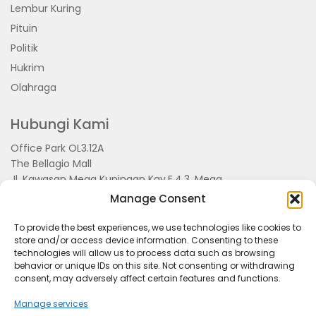
Lembur Kuring
Pituin
Politik
Hukrim
Olahraga
Hubungi Kami
Office Park OL3.12A
The Bellagio Mall
Jl. Kawasan Mega Kuningan Kav.E.4.3, Mega
Kuningan, Kel. Kuningan Timur,
Manage Consent
Kec.Setiabudi, Jakarta Selatan 15810
To provide the best experiences, we use technologies like cookies to
store and/or access device information. Consenting to these
technologies will allow us to process data such as browsing
behavior or unique IDs on this site. Not consenting or withdrawing
consent, may adversely affect certain features and functions.
Manage services