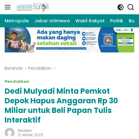
Langsung
ke
konten
Metropolis
Jabar Istimewa
Wakil Rakyat
Politik
Bud
Beranda
Pendidikan
Pendidikan
Dedi Mulyadi Minta Pemkot
Depok Hapus Anggaran Rp 30
Miliar untuk Beli Papan Tulis
Interaktif
Redaksi
12 Maret 2025