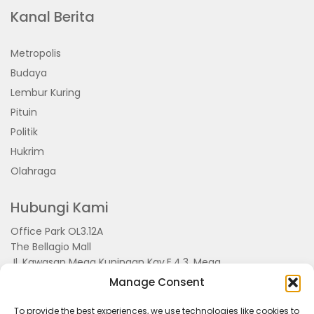
Kanal Berita
Metropolis
Budaya
Lembur Kuring
Pituin
Politik
Hukrim
Olahraga
Hubungi Kami
Office Park OL3.12A
The Bellagio Mall
Jl. Kawasan Mega Kuningan Kav.E.4.3, Mega
Kuningan, Kel. Kuningan Timur,
Manage Consent
Kec.Setiabudi, Jakarta Selatan 15810
To provide the best experiences, we use technologies like cookies to