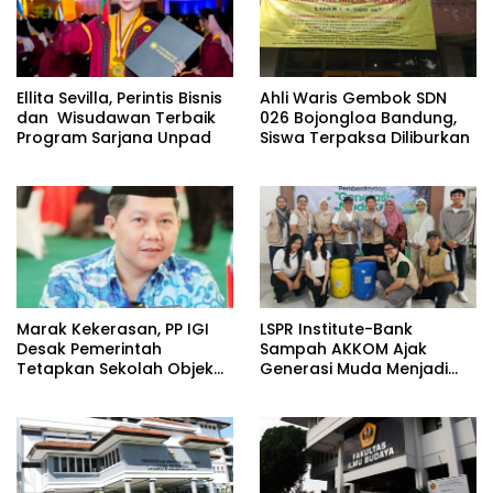
Ellita Sevilla, Perintis Bisnis
Ahli Waris Gembok SDN
dan Wisudawan Terbaik
026 Bojongloa Bandung,
Program Sarjana Unpad
Siswa Terpaksa Diliburkan
​Marak Kekerasan, PP IGI
LSPR Institute-Bank
Desak Pemerintah
Sampah AKKOM Ajak
Tetapkan Sekolah Objek
Generasi Muda Menjadi
Vital Negara
Penggerak Green
Economy