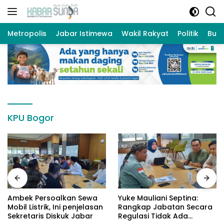
Langsung
ke
konten
Metropolis
Jabar Istimewa
Wakil Rakyat
Politik
Bud
KPU Bogor
Ambek Persoalkan Sewa
Yuke Mauliani Septina:
Mobil Listrik, Ini penjelasan
Rangkap Jabatan Secara
Sekretaris Diskuk Jabar
Regulasi Tidak Ada