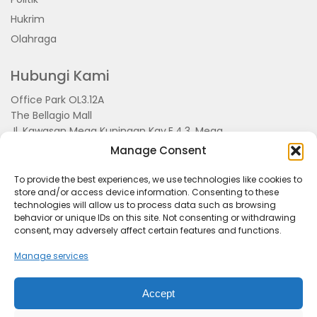
Hukrim
Olahraga
Hubungi Kami
Office Park OL3.12A
The Bellagio Mall
Jl. Kawasan Mega Kuningan Kav.E.4.3, Mega
Kuningan, Kel. Kuningan Timur,
Manage Consent
Kec.Setiabudi, Jakarta Selatan 15810
To provide the best experiences, we use technologies like cookies to
store and/or access device information. Consenting to these
technologies will allow us to process data such as browsing
behavior or unique IDs on this site. Not consenting or withdrawing
consent, may adversely affect certain features and functions.
Manage services
Accept
Tentang Kami
Redaksi
Pedoman Pemberitaan