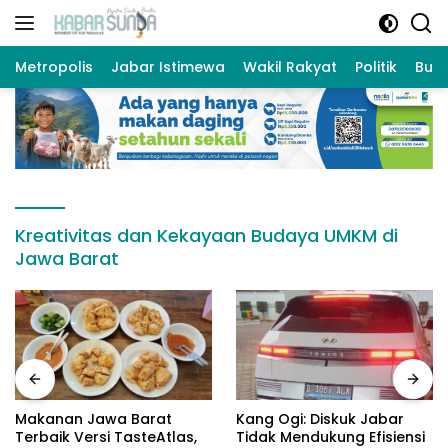
Langsung
ke
konten
Metropolis
Jabar Istimewa
Wakil Rakyat
Politik
Bud
Kreativitas dan Kekayaan Budaya UMKM di
Jawa Barat
Makanan Jawa Barat
Kang Ogi: Diskuk Jabar
Terbaik Versi TasteAtlas,
Tidak Mendukung Efisiensi