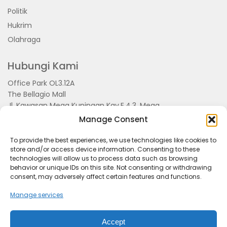
Politik
Hukrim
Olahraga
Hubungi Kami
Office Park OL3.12A
The Bellagio Mall
Jl. Kawasan Mega Kuningan Kav.E.4.3, Mega
Kuningan, Kel. Kuningan Timur,
Manage Consent
Kec.Setiabudi, Jakarta Selatan 15810
To provide the best experiences, we use technologies like cookies to
store and/or access device information. Consenting to these
technologies will allow us to process data such as browsing
behavior or unique IDs on this site. Not consenting or withdrawing
consent, may adversely affect certain features and functions.
Manage services
Accept