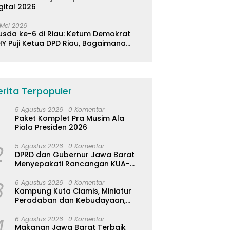
gital 2026
 Mei 2026
usda ke-6 di Riau: Ketum Demokrat
Y Puji Ketua DPD Riau, Bagaimana
ader di Jabar?
erita Terpopuler
5 Agustus 2026
0 Komentar
Paket Komplet Pra Musim Ala
Piala Presiden 2026
2
5 Agustus 2026
0 Komentar
DPRD dan Gubernur Jawa Barat
Menyepakati Rancangan KUA-
PPAS APBD Tahun Anggaran 2027
3
6 Agustus 2026
0 Komentar
Kampung Kuta Ciamis, Miniatur
Peradaban dan Kebudayaan,
Aturan Leluhur Benar-benar
4
Dijaga
6 Agustus 2026
0 Komentar
Makanan Jawa Barat Terbaik