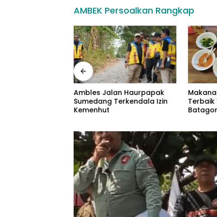
AMBEK Persoalkan Rangkap
r, Herman
Ambles Jalan Haurpapak
Makana
 Pemprov Jabar
Sumedang Terkendala Izin
Terbaik 
aksanaan
Kemenhut
Batagor
 Juta Rumah