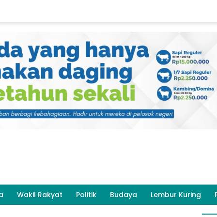
a
Wakil Rakyat
Politik
Budaya
Lembur Kuring