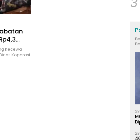
3
Po
Jabatan
Rp4,3
Be
Ba
ung Kecewa
 Dinas Koperasi
29
M
Di
29
46