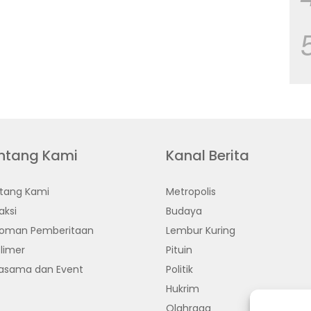
ntang Kami
Kanal Berita
tang Kami
Metropolis
aksi
Budaya
oman Pemberitaan
Lembur Kuring
limer
Pituin
jasama dan Event
Politik
Hukrim
Olahraga