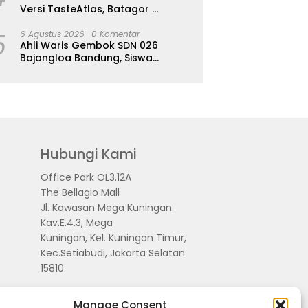
Versi TasteAtlas, Batagor
Kalahkan Seblak
5
6 Agustus 2026
0 Komentar
Ahli Waris Gembok SDN 026
Bojongloa Bandung, Siswa
Terpaksa Diliburkan
Hubungi Kami
Office Park OL3.12A
The Bellagio Mall
Jl. Kawasan Mega Kuningan
Kav.E.4.3, Mega
Kuningan, Kel. Kuningan Timur,
Kec.Setiabudi, Jakarta Selatan
15810
Manage Consent