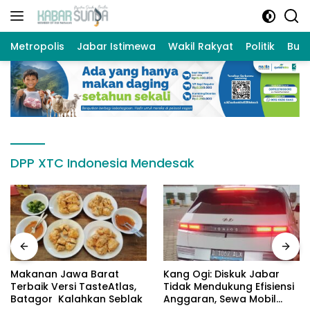
Langsung
ke
konten
Metropolis
Jabar Istimewa
Wakil Rakyat
Politik
Bud
DPP XTC Indonesia Mendesak
Makanan Jawa Barat
Kang Ogi: Diskuk Jabar
Terbaik Versi TasteAtlas,
Tidak Mendukung Efisiensi
Batagor Kalahkan Seblak
Anggaran, Sewa Mobil