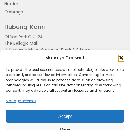
Hukrim
Olahraga
Hubungi Kami
Office Park OL3.12A
The Bellagio Mall
Jl. Kawasan Mega Kuningan Kav.E.4.3, Mega
Kuningan, Kel. Kuningan Timur,
Manage Consent
Kec.Setiabudi, Jakarta Selatan 15810
To provide the best experiences, we use technologies like cookies to
store and/or access device information. Consenting to these
technologies will allow us to process data such as browsing
behavior or unique IDs on this site. Not consenting or withdrawing
consent, may adversely affect certain features and functions.
Manage services
Accept
Tentang Kami
Redaksi
Pedoman Pemberitaan
Disclimer
Kerjasama dan Event
Deny