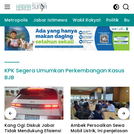
Langsung
ke
konten
Metropolis
Jabar Istimewa
Wakil Rakyat
Politik
Bud
KPK Segera Umumkan Perkembangan Kasus
BJB
Kang Ogi: Diskuk Jabar
Ambek Persoalkan Sewa
Tidak Mendukung Efisiensi
Mobil Listrik, Ini penjelasan