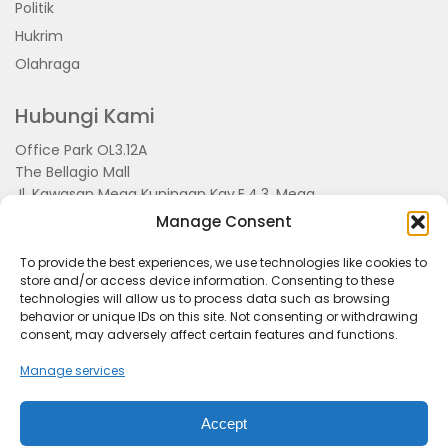
Politik
Hukrim
Olahraga
Hubungi Kami
Office Park OL3.12A
The Bellagio Mall
Jl. Kawasan Mega Kuningan Kav.E.4.3, Mega
Kuningan, Kel. Kuningan Timur,
Manage Consent
Kec.Setiabudi, Jakarta Selatan 15810
To provide the best experiences, we use technologies like cookies to
store and/or access device information. Consenting to these
technologies will allow us to process data such as browsing
behavior or unique IDs on this site. Not consenting or withdrawing
consent, may adversely affect certain features and functions.
Manage services
Accept
Tentang Kami
Redaksi
Pedoman Pemberitaan