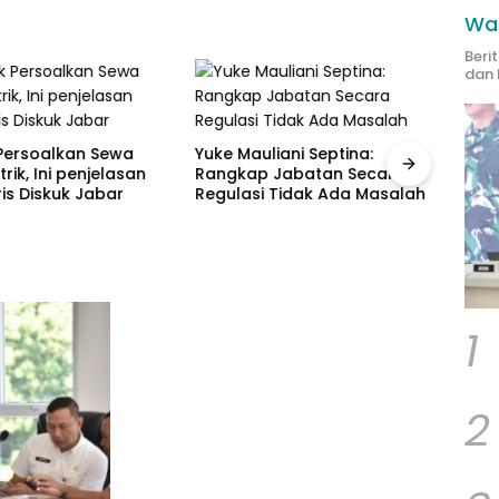
Wak
Beri
dan 
ersoalkan Sewa
Yuke Mauliani Septina:
trik, Ini penjelasan
Rangkap Jabatan Secara
is Diskuk Jabar
Regulasi Tidak Ada Masalah
Peng
Psiko
Petu
Masy
1
2