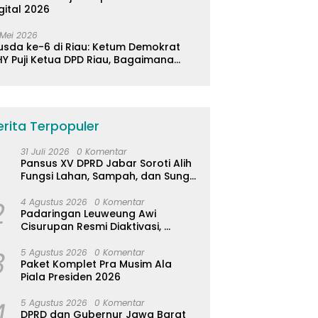
gital 2026
 Mei 2026
usda ke-6 di Riau: Ketum Demokrat
Y Puji Ketua DPD Riau, Bagaimana
ader di Jabar?
erita Terpopuler
31 Juli 2026
0 Komentar
Pansus XV DPRD Jabar Soroti Alih
Fungsi Lahan, Sampah, dan Sungai
di Bogor
2
4 Agustus 2026
0 Komentar
Padaringan Leuweung Awi
Cisurupan Resmi Diaktivasi,
Wisata Berbasis Alam dan
3
Pemberdayaan Warga
5 Agustus 2026
0 Komentar
Paket Komplet Pra Musim Ala
Piala Presiden 2026
4
5 Agustus 2026
0 Komentar
DPRD dan Gubernur Jawa Barat