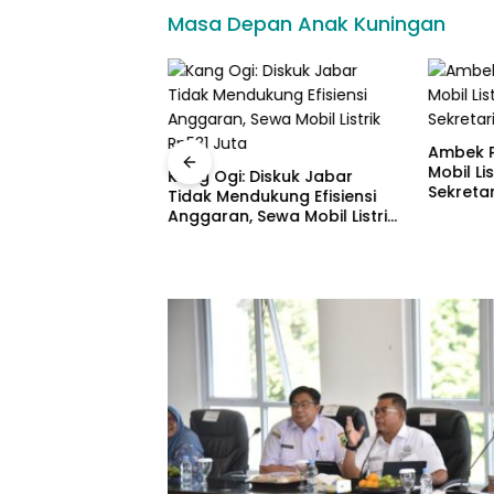
Masa Depan Anak Kuningan
Ambek P
Mobil Lis
Kang Ogi: Diskuk Jabar
Sekretar
Tidak Mendukung Efisiensi
awa Barat
Anggaran, Sewa Mobil Listrik
si TasteAtlas,
Rp531 Juta
lahkan Seblak