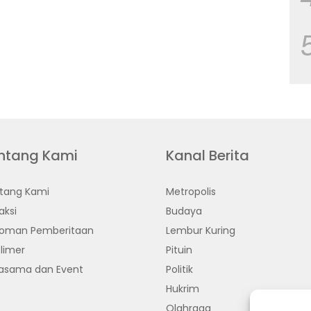
ntang Kami
Kanal Berita
tang Kami
Metropolis
aksi
Budaya
oman Pemberitaan
Lembur Kuring
limer
Pituin
jasama dan Event
Politik
Hukrim
Olahraga