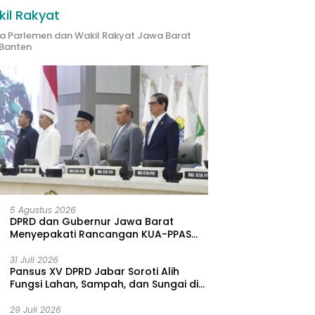
il Rakyat
ta Parlemen dan Wakil Rakyat Jawa Barat
Banten
Kualitas Udara Memburuk,
DLH Jabar
uatan Kompetensi
S
Beberkan Tambang Citatah
log Klinis, Sekda Jabar:
B
Lampaui Baku Mutu
gas Harus Datangi
B
arakat
T
5 Agustus 2026
DPRD dan Gubernur Jawa Barat
Menyepakati Rancangan KUA-PPAS
APBD Tahun Anggaran 2027
31 Juli 2026
Pansus XV DPRD Jabar Soroti Alih
Fungsi Lahan, Sampah, dan Sungai di
Bogor
29 Juli 2026