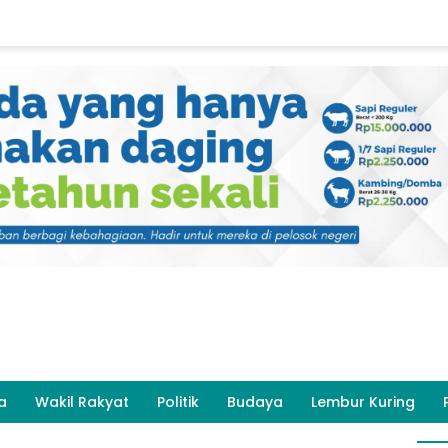
a
Wakil Rakyat
Politik
Budaya
Lembur Kuring