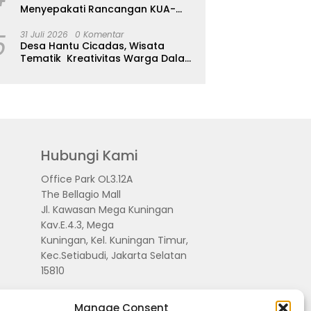
Menyepakati Rancangan KUA-
PPAS APBD Tahun Anggaran 2027
5
31 Juli 2026
0 Komentar
Desa Hantu Cicadas, Wisata
Tematik Kreativitas Warga Dalam
Nuansa Horor
Hubungi Kami
Office Park OL3.12A
The Bellagio Mall
Jl. Kawasan Mega Kuningan
Kav.E.4.3, Mega
Kuningan, Kel. Kuningan Timur,
Kec.Setiabudi, Jakarta Selatan
15810
Manage Consent