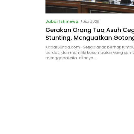
Jabar Istimewa
1 Juli 2026
Gerakan Orang Tua Asuh Ce
Stunting, Menguatkan Goton
Demi Masa Depan Anak Kuni
KabarSunda.com- Setiap anak berhak tumbu
cerdas, dan memiliki kesempatan yang sama
menggapai cita-citanya….