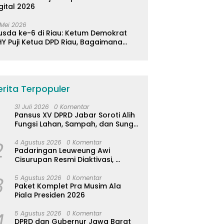
gital 2026
 Mei 2026
usda ke-6 di Riau: Ketum Demokrat
Y Puji Ketua DPD Riau, Bagaimana
ader di Jabar?
erita Terpopuler
31 Juli 2026
0 Komentar
Pansus XV DPRD Jabar Soroti Alih
Fungsi Lahan, Sampah, dan Sungai
di Bogor
2
4 Agustus 2026
0 Komentar
Padaringan Leuweung Awi
Cisurupan Resmi Diaktivasi,
Wisata Berbasis Alam dan
3
Pemberdayaan Warga
5 Agustus 2026
0 Komentar
Paket Komplet Pra Musim Ala
Piala Presiden 2026
4
5 Agustus 2026
0 Komentar
DPRD dan Gubernur Jawa Barat