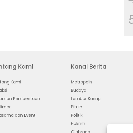
ntang Kami
Kanal Berita
tang Kami
Metropolis
aksi
Budaya
oman Pemberitaan
Lembur Kuring
limer
Pituin
jasama dan Event
Politik
Hukrim
Olahraga