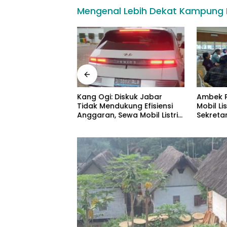
Mengenal Lebih Dekat Kampung
awa Barat
Kang Ogi: Diskuk Jabar
Ambek P
si TasteAtlas,
Tidak Mendukung Efisiensi
Mobil Lis
lahkan Seblak
Anggaran, Sewa Mobil Listrik
Sekretar
Rp531 Juta