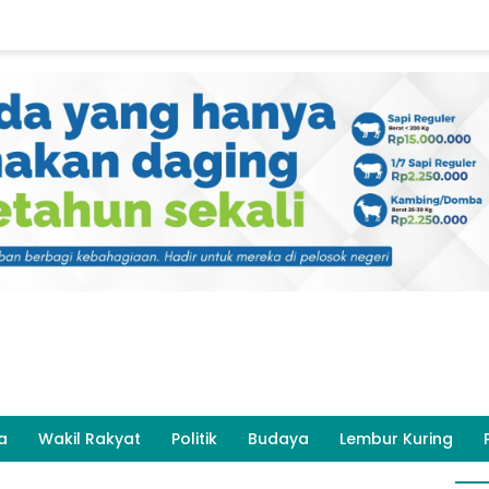
a
Wakil Rakyat
Politik
Budaya
Lembur Kuring