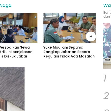
 Naga
Wak
Beri
dan 
ersoalkan Sewa
Yuke Mauliani Septina:
Peng
trik, Ini penjelasan
Rangkap Jabatan Secara
Psiko
is Diskuk Jabar
Regulasi Tidak Ada Masalah
Petu
Masy
1
2