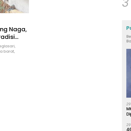
3
Po
ung Naga,
adisi
Be
Ba
glasari,
a barat,
29
M
Di
29
46