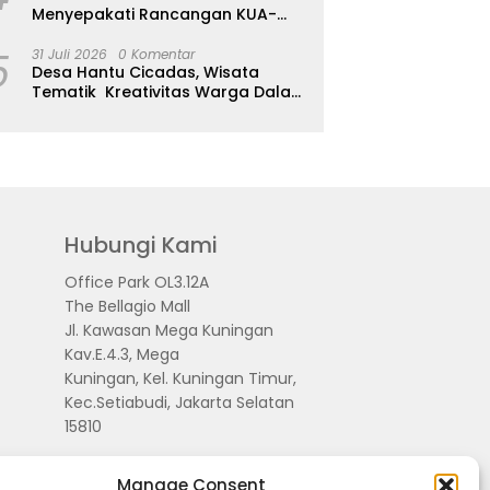
Menyepakati Rancangan KUA-
PPAS APBD Tahun Anggaran 2027
5
31 Juli 2026
0 Komentar
Desa Hantu Cicadas, Wisata
Tematik Kreativitas Warga Dalam
Nuansa Horor
Hubungi Kami
Office Park OL3.12A
The Bellagio Mall
Jl. Kawasan Mega Kuningan
Kav.E.4.3, Mega
Kuningan, Kel. Kuningan Timur,
Kec.Setiabudi, Jakarta Selatan
15810
Manage Consent