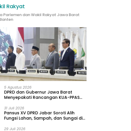
il Rakyat
ta Parlemen dan Wakil Rakyat Jawa Barat
Banten
uatan Kompetensi
Kualitas Udara Memburuk,
S
log Klinis, Sekda Jabar:
DLH Jabar
B
gas Harus Datangi
Beberkan Tambang Citatah
B
arakat
Lampaui Baku Mutu
T
5 Agustus 2026
DPRD dan Gubernur Jawa Barat
Menyepakati Rancangan KUA-PPAS
APBD Tahun Anggaran 2027
31 Juli 2026
Pansus XV DPRD Jabar Soroti Alih
Fungsi Lahan, Sampah, dan Sungai di
Bogor
29 Juli 2026