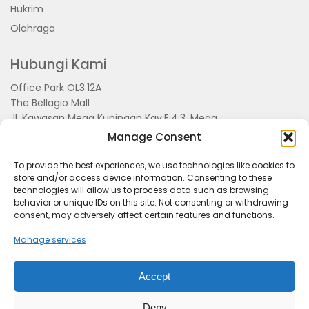
Hukrim
Olahraga
Hubungi Kami
Office Park OL3.12A
The Bellagio Mall
Jl. Kawasan Mega Kuningan Kav.E.4.3, Mega
Kuningan, Kel. Kuningan Timur,
Manage Consent
Kec.Setiabudi, Jakarta Selatan 15810
To provide the best experiences, we use technologies like cookies to
store and/or access device information. Consenting to these
technologies will allow us to process data such as browsing
behavior or unique IDs on this site. Not consenting or withdrawing
consent, may adversely affect certain features and functions.
Manage services
Accept
Tentang Kami
Redaksi
Pedoman Pemberitaan
Disclimer
Kerjasama dan Event
Deny