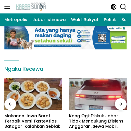
Langsung
ke
konten
Metropolis
Jabar Istimewa
Wakil Rakyat
Politik
Bud
Ngaku Kecewa
Makanan Jawa Barat
Kang Ogi: Diskuk Jabar
Terbaik Versi TasteAtlas,
Tidak Mendukung Efisiensi
Batagor Kalahkan Seblak
Anggaran, Sewa Mobil