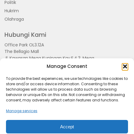
Politik
Hukrim
Olahraga
Hubungi Kami
Office Park OL3.12A
The Bellagio Mall
Jl. Kawasan Mega Kuningan Kav.E.4.3, Mega
Kuningan, Kel. Kuningan Timur,
Manage Consent
Kec.Setiabudi, Jakarta Selatan 15810
To provide the best experiences, we use technologies like cookies to
store and/or access device information. Consenting to these
technologies will allow us to process data such as browsing
behavior or unique IDs on this site. Not consenting or withdrawing
consent, may adversely affect certain features and functions.
Manage services
Accept
Tentang Kami
Redaksi
Pedoman Pemberitaan