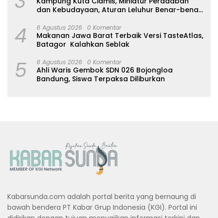
3
Kampung Kuta Ciamis, Miniatur Peradaban
dan Kebudayaan, Aturan Leluhur Benar-benar
Dijaga
4
6 Agustus 2026
0 Komentar
Makanan Jawa Barat Terbaik Versi TasteAtlas,
Batagor Kalahkan Seblak
5
6 Agustus 2026
0 Komentar
Ahli Waris Gembok SDN 026 Bojongloa
Bandung, Siswa Terpaksa Diliburkan
Kabarsunda.com adalah portal berita yang bernaung di
bawah bendera PT Kabar Grup Indonesia (KGI). Portal ini
didirikan dengan tujuan menyajikan informasi terkini dan