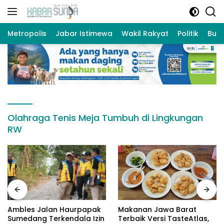
Langsung
ke
konten
Metropolis
Jabar Istimewa
Wakil Rakyat
Politik
Bud
Olahraga Tenis Meja Tumbuh di Lingkungan
RW
Ambles Jalan Haurpapak
Makanan Jawa Barat
Sumedang Terkendala Izin
Terbaik Versi TasteAtlas,