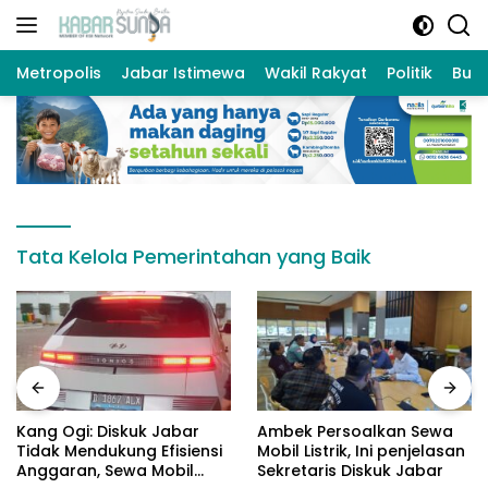
Langsung
ke
konten
Metropolis
Jabar Istimewa
Wakil Rakyat
Politik
Bud
Tata Kelola Pemerintahan yang Baik
Kang Ogi: Diskuk Jabar
Ambek Persoalkan Sewa
Tidak Mendukung Efisiensi
Mobil Listrik, Ini penjelasan
Anggaran, Sewa Mobil
Sekretaris Diskuk Jabar