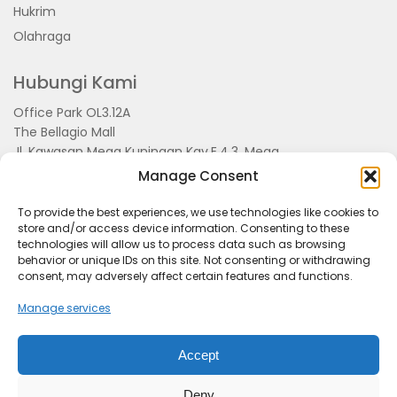
Hukrim
Olahraga
Hubungi Kami
Office Park OL3.12A
The Bellagio Mall
Jl. Kawasan Mega Kuningan Kav.E.4.3, Mega
Kuningan, Kel. Kuningan Timur,
Manage Consent
Kec.Setiabudi, Jakarta Selatan 15810
To provide the best experiences, we use technologies like cookies to
store and/or access device information. Consenting to these
technologies will allow us to process data such as browsing
behavior or unique IDs on this site. Not consenting or withdrawing
consent, may adversely affect certain features and functions.
Manage services
Accept
Tentang Kami
Redaksi
Pedoman Pemberitaan
Disclimer
Kerjasama dan Event
Deny