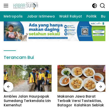
Langsung
ke
konten
Metropolis
Jabar Istimewa
Wakil Rakyat
Politik
Bud
Terancam Bui
Ambles Jalan Haurpapak
Makanan Jawa Barat
Sumedang Terkendala Izin
Terbaik Versi TasteAtlas,
Kemenhut
Batagor Kalahkan Seblak