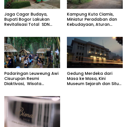
Jaga Cagar Budaya,
Kampung Kuta Ciamis,
Bupati Bogor Lakukan
Miniatur Peradaban dan
Revitalisasi Total SDN
Kebudayaan, Aturan
Cileungsi 02
Leluhur Benar-benar
Dijaga
Padaringan Leuweung Awi
Gedung Merdeka dari
Cisurupan Resmi
Masa ke Masa, Kini
Diaktivasi, Wisata
Museum Sejarah dan Situs
Berbasis Alam dan
Cagar Budaya
Pemberdayaan Warga