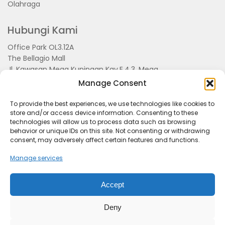
Olahraga
Hubungi Kami
Office Park OL3.12A
The Bellagio Mall
Jl. Kawasan Mega Kuningan Kav.E.4.3, Mega
Kuningan, Kel. Kuningan Timur,
Manage Consent
Kec.Setiabudi, Jakarta Selatan 15810
To provide the best experiences, we use technologies like cookies to
store and/or access device information. Consenting to these
technologies will allow us to process data such as browsing
behavior or unique IDs on this site. Not consenting or withdrawing
consent, may adversely affect certain features and functions.
Manage services
Accept
Tentang Kami
Redaksi
Pedoman Pemberitaan
Disclimer
Kerjasama dan Event
Deny
KabarSunda.com
- Managed By PT. Kabar Grup