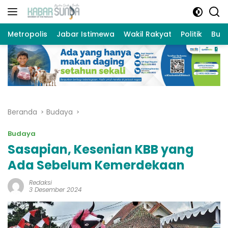
Langsung
ke
konten
Metropolis
Jabar Istimewa
Wakil Rakyat
Politik
Bud
Beranda
Budaya
Budaya
Sasapian, Kesenian KBB yang
Ada Sebelum Kemerdekaan
Redaksi
3 Desember 2024