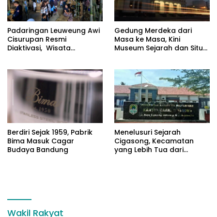
Padaringan Leuweung Awi
Gedung Merdeka dari
Cisurupan Resmi
Masa ke Masa, Kini
Diaktivasi, Wisata
Museum Sejarah dan Situs
Berbasis Alam dan
Cagar Budaya
Pemberdayaan Warga
Berdiri Sejak 1959, Pabrik
Menelusuri Sejarah
Bima Masuk Cagar
Cigasong, Kecamatan
Budaya Bandung
yang Lebih Tua dari
Majalengka
Wakil Rakyat