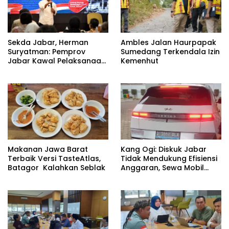
Sekda Jabar, Herman
Ambles Jalan Haurpapak
Suryatman: Pemprov
Sumedang Terkendala Izin
Jabar Kawal Pelaksanaan
Kemenhut
Program 3 Juta Rumah
Makanan Jawa Barat
Kang Ogi: Diskuk Jabar
Terbaik Versi TasteAtlas,
Tidak Mendukung Efisiensi
Batagor Kalahkan Seblak
Anggaran, Sewa Mobil
Listrik Rp531 Juta