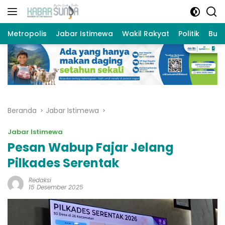
Langsung
ke
konten
Metropolis
Jabar Istimewa
Wakil Rakyat
Politik
Bud
Beranda
Jabar Istimewa
Jabar Istimewa
Pesan Wabup Fajar Jelang
Pilkades Serentak
Redaksi
15 Desember 2025