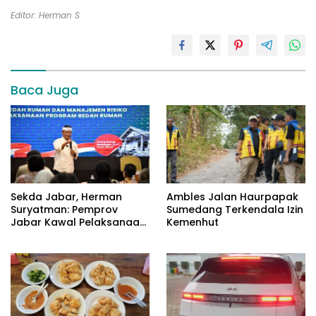
Editor: Herman S
Baca Juga
Sekda Jabar, Herman
Ambles Jalan Haurpapak
Suryatman: Pemprov
Sumedang Terkendala Izin
Jabar Kawal Pelaksanaan
Kemenhut
Program 3 Juta Rumah