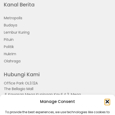
Kanal Berita
Metropolis
Budaya
Lembur Kuring
Pituin
Politik
Hukrim
Olahraga
Hubungi Kami
Office Park OL3.12A
The Bellagio Mall
Jl. Kawasan Mega Kuningan Kav.E.4.3, Mega
Kuningan, Kel. Kuningan Timur,
Manage Consent
Kec.Setiabudi, Jakarta Selatan 15810
To provide the best experiences, we use technologies like cookies to