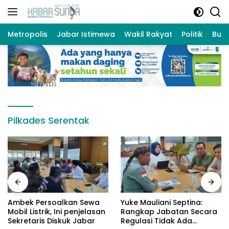
Langsung
ke
konten
Metropolis
Jabar Istimewa
Wakil Rakyat
Politik
Bud
Pilkades Serentak
Ambek Persoalkan Sewa
Yuke Mauliani Septina:
Mobil Listrik, Ini penjelasan
Rangkap Jabatan Secara
Sekretaris Diskuk Jabar
Regulasi Tidak Ada