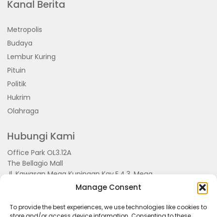
Kanal Berita
Metropolis
Budaya
Lembur Kuring
Pituin
Politik
Hukrim
Olahraga
Hubungi Kami
Office Park OL3.12A
The Bellagio Mall
Jl. Kawasan Mega Kuningan Kav.E.4.3, Mega
Kuningan, Kel. Kuningan Timur,
Manage Consent
Kec.Setiabudi, Jakarta Selatan 15810
To provide the best experiences, we use technologies like cookies to
store and/or access device information. Consenting to these