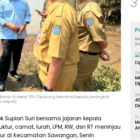
3
Po
Be
Ba
29
M
Di
29
u banjir di dekat TPA Cipayung bersama kepala perangkat
46
fo Depok).
Di
17
k Supian Suri bersama jajaran kepala
M
ktur, camat, lurah, LPM, RW, dsn RT meninjau
AH
K
ktur di Kecamatan Sawangan, Senin