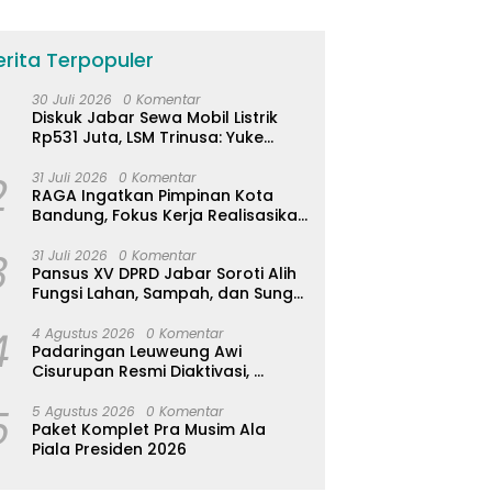
erita Terpopuler
30 Juli 2026
0 Komentar
Diskuk Jabar Sewa Mobil Listrik
Rp531 Juta, LSM Trinusa: Yuke
Abaikan Instruksi Gubernur KDM
2
31 Juli 2026
0 Komentar
RAGA Ingatkan Pimpinan Kota
Bandung, Fokus Kerja Realisasikan
Janji Politik 5 Tahun
3
31 Juli 2026
0 Komentar
Pansus XV DPRD Jabar Soroti Alih
Fungsi Lahan, Sampah, dan Sungai
di Bogor
4
4 Agustus 2026
0 Komentar
Padaringan Leuweung Awi
Cisurupan Resmi Diaktivasi,
Wisata Berbasis Alam dan
5
Pemberdayaan Warga
5 Agustus 2026
0 Komentar
Paket Komplet Pra Musim Ala
Piala Presiden 2026