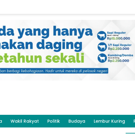
a
Wakil Rakyat
Politik
Budaya
Lembur Kuring