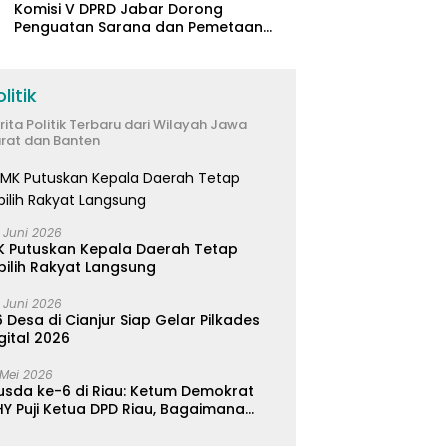
Komisi V DPRD Jabar Dorong
Penguatan Sarana dan Pemetaan
Kebutuhan Sekolah Rakyat di
Kabupaten Bandung
litik
rita Politik Terbaru dari Wilayah Jawa
rat dan Banten
 Juni 2026
K Putuskan Kepala Daerah Tetap
pilih Rakyat Langsung
 Juni 2026
 Desa di Cianjur Siap Gelar Pilkades
gital 2026
 Mei 2026
usda ke-6 di Riau: Ketum Demokrat
Y Puji Ketua DPD Riau, Bagaimana
ader di Jabar?