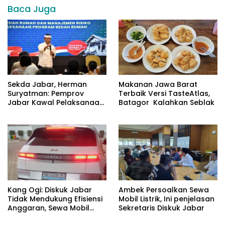
Baca Juga
Sekda Jabar, Herman
Makanan Jawa Barat
Suryatman: Pemprov
Terbaik Versi TasteAtlas,
Jabar Kawal Pelaksanaan
Batagor Kalahkan Seblak
Program 3 Juta Rumah
Kang Ogi: Diskuk Jabar
Ambek Persoalkan Sewa
Tidak Mendukung Efisiensi
Mobil Listrik, Ini penjelasan
Anggaran, Sewa Mobil
Sekretaris Diskuk Jabar
Listrik Rp531 Juta