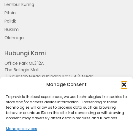
Lembur Kuring
Pituin
Politik
Hukrim
Olahraga
Hubungi Kami
Office Park OL3.12A
The Bellagio Mall
Jl. Kawasan Mega Kuningan Kav.E.4.3, Mega
Kuningan, Kel. Kuningan Timur,
Manage Consent
Kec.Setiabudi, Jakarta Selatan 15810
To provide the best experiences, we use technologies like cookies to
store and/or access device information. Consenting to these
technologies will allow us to process data such as browsing
behavior or unique IDs on this site. Not consenting or withdrawing
consent, may adversely affect certain features and functions.
Manage services