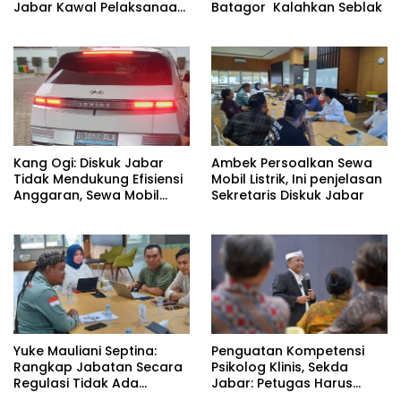
Jabar Kawal Pelaksanaan
Batagor Kalahkan Seblak
Program 3 Juta Rumah
Kang Ogi: Diskuk Jabar
Ambek Persoalkan Sewa
Tidak Mendukung Efisiensi
Mobil Listrik, Ini penjelasan
Anggaran, Sewa Mobil
Sekretaris Diskuk Jabar
Listrik Rp531 Juta
Yuke Mauliani Septina:
Penguatan Kompetensi
Rangkap Jabatan Secara
Psikolog Klinis, Sekda
Regulasi Tidak Ada
Jabar: Petugas Harus
Masalah
Datangi Masyarakat