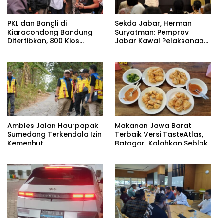
PKL dan Bangli di
Sekda Jabar, Herman
Kiaracondong Bandung
Suryatman: Pemprov
Ditertibkan, 800 Kios
Jabar Kawal Pelaksanaan
Disiapkan untuk Relokasi
Program 3 Juta Rumah
Pedagang
Ambles Jalan Haurpapak
Makanan Jawa Barat
Sumedang Terkendala Izin
Terbaik Versi TasteAtlas,
Kemenhut
Batagor Kalahkan Seblak