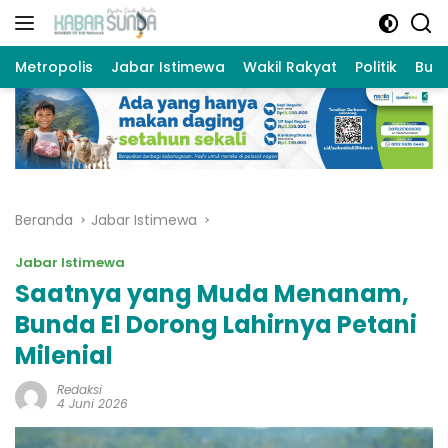
Langsung
ke
konten
Metropolis
Jabar Istimewa
Wakil Rakyat
Politik
Bud
Beranda
Jabar Istimewa
Jabar Istimewa
Saatnya yang Muda Menanam,
Bunda El Dorong Lahirnya Petani
Milenial
Redaksi
4 Juni 2026