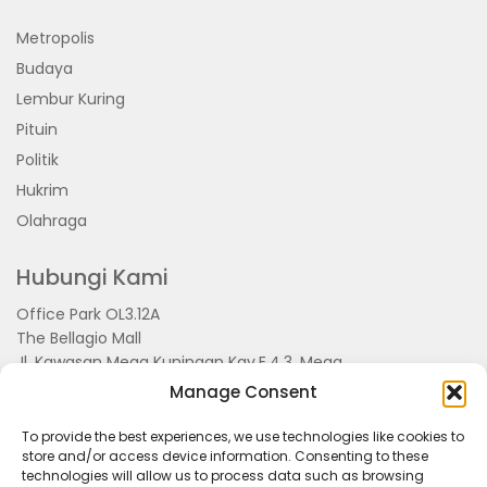
Metropolis
Budaya
Lembur Kuring
Pituin
Politik
Hukrim
Olahraga
Hubungi Kami
Office Park OL3.12A
The Bellagio Mall
Jl. Kawasan Mega Kuningan Kav.E.4.3, Mega
Kuningan, Kel. Kuningan Timur,
Manage Consent
Kec.Setiabudi, Jakarta Selatan 15810
To provide the best experiences, we use technologies like cookies to
store and/or access device information. Consenting to these
technologies will allow us to process data such as browsing