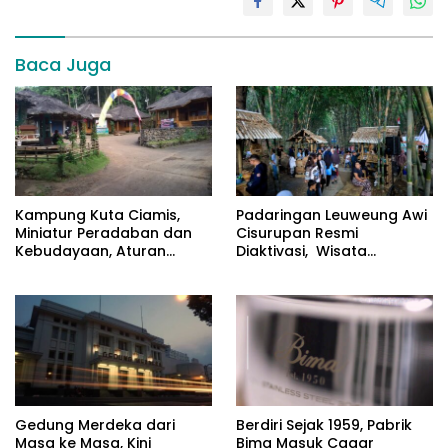
Baca Juga
Kampung Kuta Ciamis,
Padaringan Leuweung Awi
Miniatur Peradaban dan
Cisurupan Resmi
Kebudayaan, Aturan
Diaktivasi, Wisata
Leluhur Benar-benar
Berbasis Alam dan
Dijaga
Pemberdayaan Warga
Gedung Merdeka dari
Berdiri Sejak 1959, Pabrik
Masa ke Masa, Kini
Bima Masuk Cagar