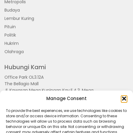
Metropolis
Budaya
Lembur Kuring
Pituin
Politik
Hukrim
Olahraga
Hubungi Kami
Office Park OL3.12A
The Bellagio Mall
Jl. Kawasan Mega Kuningan Kav.E.4.3, Mega
Kuningan, Kel. Kuningan Timur,
Manage Consent
Kec.Setiabudi, Jakarta Selatan 15810
To provide the best experiences, we use technologies like cookies to
store and/or access device information. Consenting to these
technologies will allow us to process data such as browsing
behavior or unique IDs on this site. Not consenting or withdrawing
consent, may adversely affect certain features and functions.