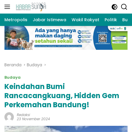
Langsung
ke
konten
Metropolis
Jabar Istimewa
Wakil Rakyat
Politik
Bud
Beranda
Budaya
Budaya
Keindahan Bumi
Rancacangkuang, Hidden Gem
Perkemahan Bandung!
Redaksi
23 November 2024