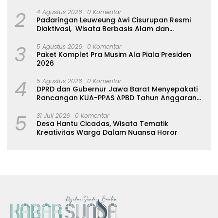
2
4 Agustus 2026
0 Komentar
Padaringan Leuweung Awi Cisurupan Resmi
Diaktivasi, Wisata Berbasis Alam dan
Pemberdayaan Warga
3
5 Agustus 2026
0 Komentar
Paket Komplet Pra Musim Ala Piala Presiden
2026
4
5 Agustus 2026
0 Komentar
DPRD dan Gubernur Jawa Barat Menyepakati
Rancangan KUA-PPAS APBD Tahun Anggaran
2027
5
31 Juli 2026
0 Komentar
Desa Hantu Cicadas, Wisata Tematik
Kreativitas Warga Dalam Nuansa Horor