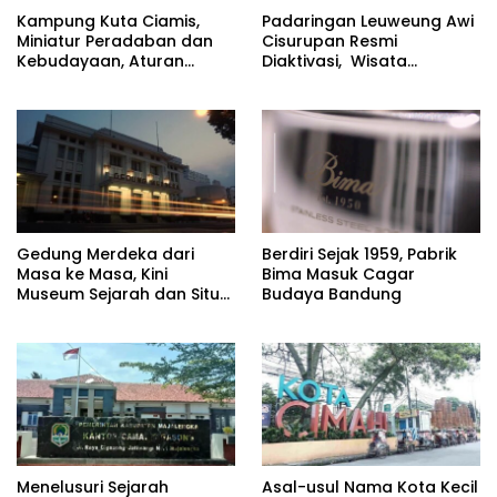
Kampung Kuta Ciamis,
Padaringan Leuweung Awi
Miniatur Peradaban dan
Cisurupan Resmi
Kebudayaan, Aturan
Diaktivasi, Wisata
Leluhur Benar-benar
Berbasis Alam dan
Dijaga
Pemberdayaan Warga
Gedung Merdeka dari
Berdiri Sejak 1959, Pabrik
Masa ke Masa, Kini
Bima Masuk Cagar
Museum Sejarah dan Situs
Budaya Bandung
Cagar Budaya
Menelusuri Sejarah
Asal-usul Nama Kota Kecil