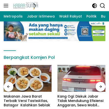
Langsung
ke
konten
Metropolis
Jabar Istimewa
Wakil Rakyat
Politik
Bud
Berpangkat Komjen Pol
Makanan Jawa Barat
Kang Ogi: Diskuk Jabar
Terbaik Versi TasteAtlas,
Tidak Mendukung Efisiensi
Batagor Kalahkan Seblak
Anggaran, Sewa Mobil