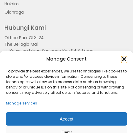
Hukrim
Olahraga
Hubungi Kami
Office Park OL3.12A
The Bellagio Mall
Jl. Kawasan Mega Kuningan Kav.E.4.3, Mega
Kuningan, Kel. Kuningan Timur,
Manage Consent
Kec.Setiabudi, Jakarta Selatan 15810
To provide the best experiences, we use technologies like cookies to
store and/or access device information. Consenting to these
technologies will allow us to process data such as browsing
behavior or unique IDs on this site. Not consenting or withdrawing
consent, may adversely affect certain features and functions.
Manage services
Accept
Tentang Kami
Redaksi
Pedoman Pemberitaan
Disclimer
Kerjasama dan Event
Deny