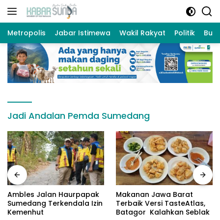
Langsung
ke
konten
Metropolis
Jabar Istimewa
Wakil Rakyat
Politik
Bud
Jadi Andalan Pemda Sumedang
Ambles Jalan Haurpapak
Makanan Jawa Barat
Sumedang Terkendala Izin
Terbaik Versi TasteAtlas,
Kemenhut
Batagor Kalahkan Seblak