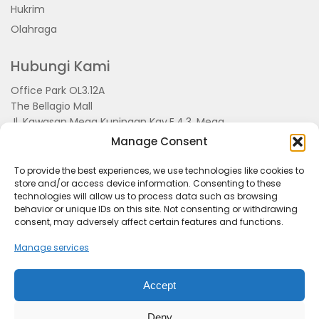
Hukrim
Olahraga
Hubungi Kami
Office Park OL3.12A
The Bellagio Mall
Jl. Kawasan Mega Kuningan Kav.E.4.3, Mega
Kuningan, Kel. Kuningan Timur,
Manage Consent
Kec.Setiabudi, Jakarta Selatan 15810
To provide the best experiences, we use technologies like cookies to
store and/or access device information. Consenting to these
technologies will allow us to process data such as browsing
behavior or unique IDs on this site. Not consenting or withdrawing
consent, may adversely affect certain features and functions.
Manage services
Accept
Tentang Kami
Redaksi
Pedoman Pemberitaan
Disclimer
Kerjasama dan Event
Deny