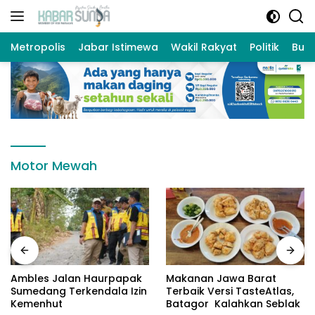
Langsung
ke
konten
Metropolis
Jabar Istimewa
Wakil Rakyat
Politik
Bud
Motor Mewah
Ambles Jalan Haurpapak
Makanan Jawa Barat
Sumedang Terkendala Izin
Terbaik Versi TasteAtlas,
Kemenhut
Batagor Kalahkan Seblak