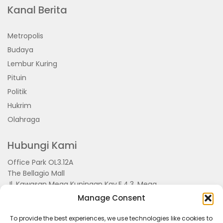
Kanal Berita
Metropolis
Budaya
Lembur Kuring
Pituin
Politik
Hukrim
Olahraga
Hubungi Kami
Office Park OL3.12A
The Bellagio Mall
Jl. Kawasan Mega Kuningan Kav.E.4.3, Mega
Kuningan, Kel. Kuningan Timur,
Manage Consent
Kec.Setiabudi, Jakarta Selatan 15810
To provide the best experiences, we use technologies like cookies to