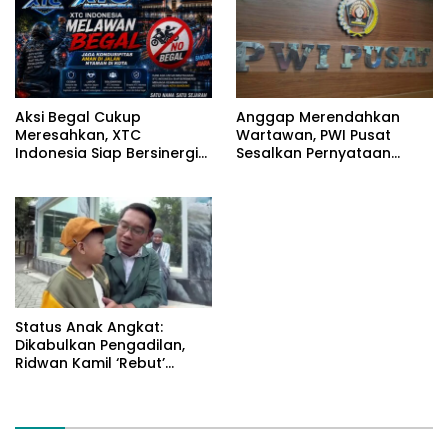
Aksi Begal Cukup
Anggap Merendahkan
Meresahkan, XTC
Wartawan, PWI Pusat
Indonesia Siap Bersinergi
Sesalkan Pernyataan
dengan Aparat Jaga Kota
Hotman Paris
Bandung
Status Anak Angkat:
Dikabulkan Pengadilan,
Ridwan Kamil ‘Rebut’
Arkana dari Atalia