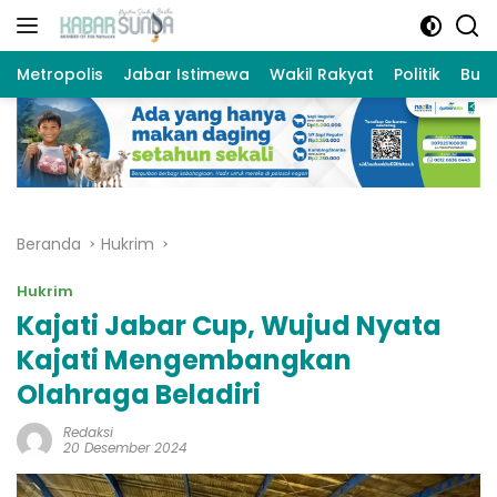
Langsung
ke
konten
Metropolis
Jabar Istimewa
Wakil Rakyat
Politik
Bud
Beranda
Hukrim
Hukrim
Kajati Jabar Cup, Wujud Nyata
Kajati Mengembangkan
Olahraga Beladiri
Redaksi
20 Desember 2024