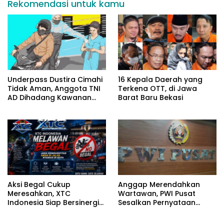
Rekomendasi untuk kamu
Underpass Dustira Cimahi
16 Kepala Daerah yang
Tidak Aman, Anggota TNI
Terkena OTT, di Jawa
AD Dihadang Kawanan
Barat Baru Bekasi
Begal
Aksi Begal Cukup
Anggap Merendahkan
Meresahkan, XTC
Wartawan, PWI Pusat
Indonesia Siap Bersinergi
Sesalkan Pernyataan
dengan Aparat Jaga Kota
Hotman Paris
Bandung