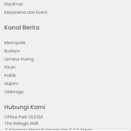
Disclimer
Kerjasama dan Event
Kanal Berita
Metropolis
Budaya
Lembur Kuring
Pituin
Politik
Hukrim
Olahraga
Hubungi Kami
Office Park OL3.12A
The Bellagio Mall
Jl. Kawasan Mega Kuningan Kav.E.4.3, Mega