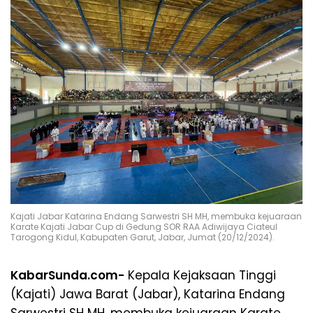
Kajati Jabar Katarina Endang Sarwestri SH MH, membuka kejuaraan
Karate Kajati Jabar Cup di Gedung SOR RAA Adiwijaya Ciateul
Tarogong Kidul, Kabupaten Garut, Jabar, Jumat (20/12/2024).
KabarSunda.com-
Kepala Kejaksaan Tinggi
(Kajati) Jawa Barat (Jabar), Katarina Endang