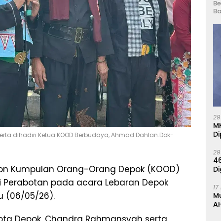
Be
Ba
29
M
Di
erta dihadiri Ketua KOOD Berbudaya, Ahmad Dahlan.Dok-
29
46
on Kumpulan Orang-Orang Depok (KOOD)
Di
ci Perabotan pada acara Lebaran Depok
17
u (06/05/26).
M
AH
K
 Kota Depok, Chandra Rahmansyah serta