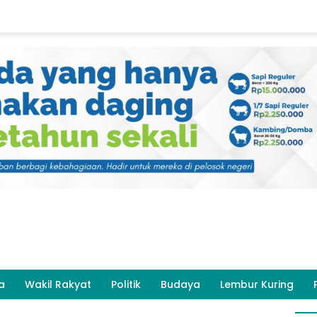
a
Wakil Rakyat
Politik
Budaya
Lembur Kuring