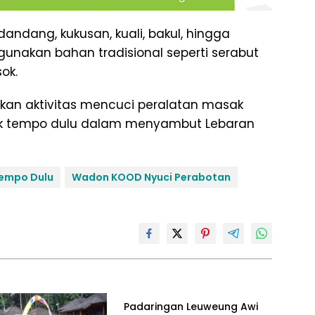
andang, kukusan, kuali, bakul, hingga
nakan bahan tradisional seperti serabut
ok.
kan aktivitas mencuci peralatan masak
ok tempo dulu dalam menyambut Lebaran
empo Dulu
Wadon KOOD Nyuci Perabotan
Padaringan Leuweung Awi