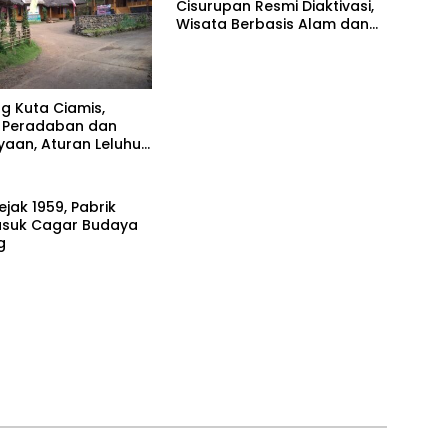
Cisurupan Resmi Diaktivasi,
Wisata Berbasis Alam dan
Pemberdayaan Warga
 Kuta Ciamis,
r Peradaban dan
aan, Aturan Leluhur
enar Dijaga
Sejak 1959, Pabrik
asuk Cagar Budaya
ng