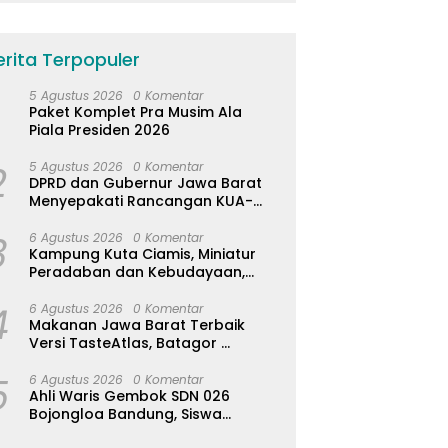
erita Terpopuler
5 Agustus 2026
0 Komentar
Paket Komplet Pra Musim Ala
Piala Presiden 2026
2
5 Agustus 2026
0 Komentar
DPRD dan Gubernur Jawa Barat
Menyepakati Rancangan KUA-
PPAS APBD Tahun Anggaran 2027
3
6 Agustus 2026
0 Komentar
Kampung Kuta Ciamis, Miniatur
Peradaban dan Kebudayaan,
Aturan Leluhur Benar-benar
4
Dijaga
6 Agustus 2026
0 Komentar
Makanan Jawa Barat Terbaik
Versi TasteAtlas, Batagor
Kalahkan Seblak
5
6 Agustus 2026
0 Komentar
Ahli Waris Gembok SDN 026
Bojongloa Bandung, Siswa
Terpaksa Diliburkan