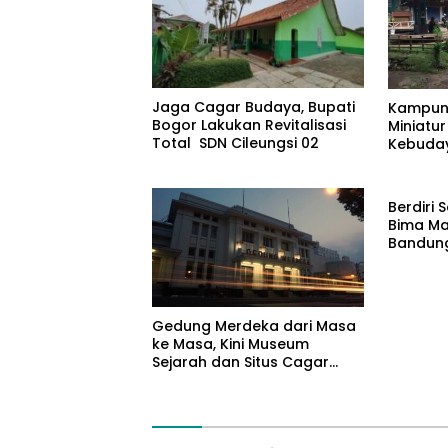
Jaga Cagar Budaya, Bupati
Kampung
Bogor Lakukan Revitalisasi
Miniatu
Total SDN Cileungsi 02
Kebuday
Benar-b
Berdiri 
Bima M
Bandu
Gedung Merdeka dari Masa
ke Masa, Kini Museum
Sejarah dan Situs Cagar
Budaya