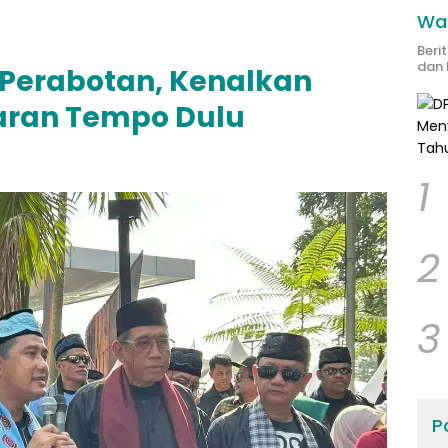
Wak
Beri
dan 
Perabotan, Kenalkan
aran Tempo Dulu
1
2
3
Po