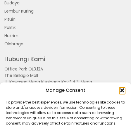
Budaya
Lembur Kuring
Pituin
Politik
Hukrim
Olahraga
Hubungi Kami
Office Park OL3.12A
The Bellagio Mall
Jl. Kawasan Mega Kuningan Kav.E.4.3, Mega
Kuningan, Kel. Kuningan Timur,
Manage Consent
Kec.Setiabudi, Jakarta Selatan 15810
To provide the best experiences, we use technologies like cookies to
store and/or access device information. Consenting to these
technologies will allow us to process data such as browsing
behavior or unique IDs on this site. Not consenting or withdrawing
consent, may adversely affect certain features and functions.