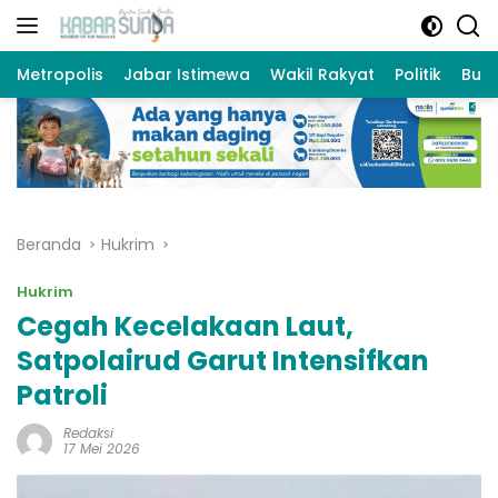
Langsung
ke
konten
Metropolis
Jabar Istimewa
Wakil Rakyat
Politik
Bud
Beranda
Hukrim
Hukrim
Cegah Kecelakaan Laut,
Satpolairud Garut Intensifkan
Patroli
Redaksi
17 Mei 2026