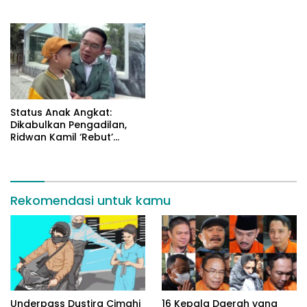
dengan Aparat Jaga Kota
Hotman Paris
Bandung
Status Anak Angkat:
Dikabulkan Pengadilan,
Ridwan Kamil ‘Rebut’
Arkana dari Atalia
Rekomendasi untuk kamu
Underpass Dustira Cimahi
16 Kepala Daerah yang