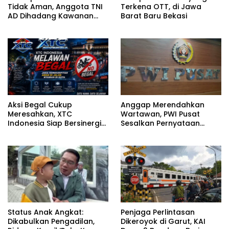
Tidak Aman, Anggota TNI
Terkena OTT, di Jawa
AD Dihadang Kawanan
Barat Baru Bekasi
Begal
Aksi Begal Cukup
Anggap Merendahkan
Meresahkan, XTC
Wartawan, PWI Pusat
Indonesia Siap Bersinergi
Sesalkan Pernyataan
dengan Aparat Jaga Kota
Hotman Paris
Bandung
Status Anak Angkat:
Penjaga Perlintasan
Dikabulkan Pengadilan,
Dikeroyok di Garut, KAI