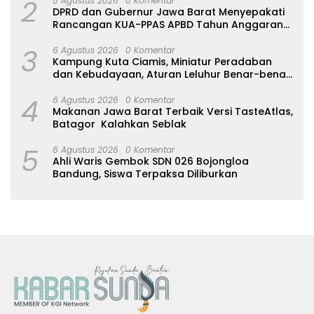
2
5 Agustus 2026
0 Komentar
DPRD dan Gubernur Jawa Barat Menyepakati
Rancangan KUA-PPAS APBD Tahun Anggaran
2027
3
6 Agustus 2026
0 Komentar
Kampung Kuta Ciamis, Miniatur Peradaban
dan Kebudayaan, Aturan Leluhur Benar-benar
Dijaga
4
6 Agustus 2026
0 Komentar
Makanan Jawa Barat Terbaik Versi TasteAtlas,
Batagor Kalahkan Seblak
5
6 Agustus 2026
0 Komentar
Ahli Waris Gembok SDN 026 Bojongloa
Bandung, Siswa Terpaksa Diliburkan