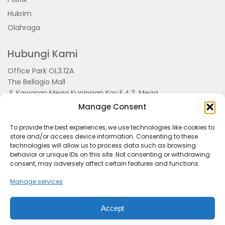
Hukrim
Olahraga
Hubungi Kami
Office Park OL3.12A
The Bellagio Mall
Jl. Kawasan Mega Kuningan Kav.E.4.3, Mega
Kuningan, Kel. Kuningan Timur,
Manage Consent
Kec.Setiabudi, Jakarta Selatan 15810
To provide the best experiences, we use technologies like cookies to
store and/or access device information. Consenting to these
technologies will allow us to process data such as browsing
behavior or unique IDs on this site. Not consenting or withdrawing
consent, may adversely affect certain features and functions.
Manage services
Accept
Tentang Kami
Redaksi
Pedoman Pemberitaan