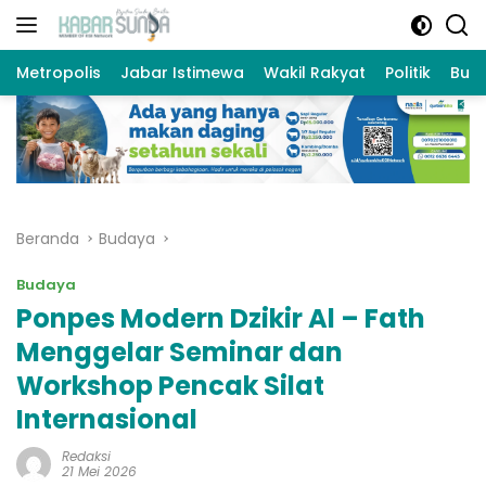
Langsung
ke
konten
Metropolis
Jabar Istimewa
Wakil Rakyat
Politik
Bud
Beranda
Budaya
Budaya
Ponpes Modern Dzikir Al – Fath
Menggelar Seminar dan
Workshop Pencak Silat
Internasional
Redaksi
21 Mei 2026