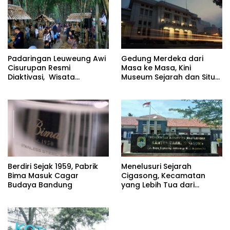
Padaringan Leuweung Awi
Gedung Merdeka dari
Cisurupan Resmi
Masa ke Masa, Kini
Diaktivasi, Wisata
Museum Sejarah dan Situs
Berbasis Alam dan
Cagar Budaya
Pemberdayaan Warga
Berdiri Sejak 1959, Pabrik
Menelusuri Sejarah
Bima Masuk Cagar
Cigasong, Kecamatan
Budaya Bandung
yang Lebih Tua dari
Majalengka