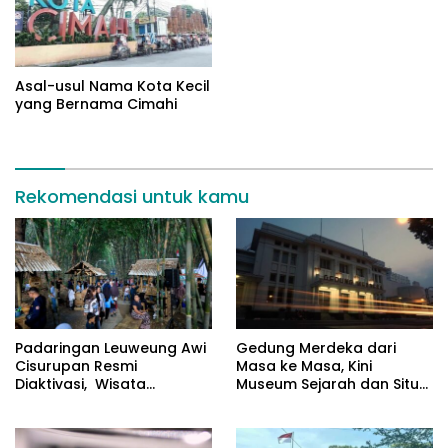
Asal-usul Nama Kota Kecil
yang Bernama Cimahi
Rekomendasi untuk kamu
Padaringan Leuweung Awi
Gedung Merdeka dari
Cisurupan Resmi
Masa ke Masa, Kini
Diaktivasi, Wisata
Museum Sejarah dan Situs
Berbasis Alam dan
Cagar Budaya
Pemberdayaan Warga