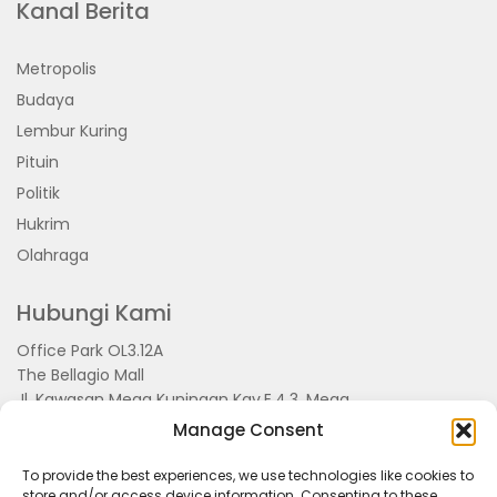
Kanal Berita
Metropolis
Budaya
Lembur Kuring
Pituin
Politik
Hukrim
Olahraga
Hubungi Kami
Office Park OL3.12A
The Bellagio Mall
Jl. Kawasan Mega Kuningan Kav.E.4.3, Mega
Kuningan, Kel. Kuningan Timur,
Manage Consent
Kec.Setiabudi, Jakarta Selatan 15810
To provide the best experiences, we use technologies like cookies to
store and/or access device information. Consenting to these