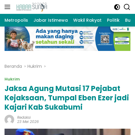
Langsung
ke
konten
Metropolis
Jabar Istimewa
Wakil Rakyat
Politik
Bud
Beranda
Hukrim
Hukrim
Jaksa Agung Mutasi 17 Pejabat
Kejaksaan, Tumpal Eben Ezer jadi
Kajari Kab Sukabumi
Redaksi
23 Mei 2026