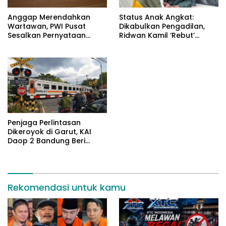
Anggap Merendahkan
Status Anak Angkat:
Wartawan, PWI Pusat
Dikabulkan Pengadilan,
Sesalkan Pernyataan
Ridwan Kamil ‘Rebut’
Hotman Paris
Arkana dari Atalia
Penjaga Perlintasan
Dikeroyok di Garut, KAI
Daop 2 Bandung Beri
Pendampingan Hukum
Rekomendasi untuk kamu