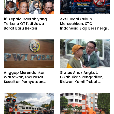
16 Kepala Daerah yang
Aksi Begal Cukup
Terkena OTT, di Jawa
Meresahkan, XTC
Barat Baru Bekasi
Indonesia Siap Bersinergi
dengan Aparat Jaga Kota
Bandung
Anggap Merendahkan
Status Anak Angkat:
Wartawan, PWI Pusat
Dikabulkan Pengadilan,
Sesalkan Pernyataan
Ridwan Kamil ‘Rebut’
Hotman Paris
Arkana dari Atalia