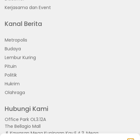
Kerjasama dan Event
Kanal Berita
Metropolis
Budaya
Lembur Kuring
Pituin
Politik
Hukrim
Olahraga
Hubungi Kami
Office Park OL3.12A
The Bellagio Mall
Jl. Kawasan Mega Kuningan Kav.E.4.3, Mega
Kuningan, Kel. Kuningan Timur,