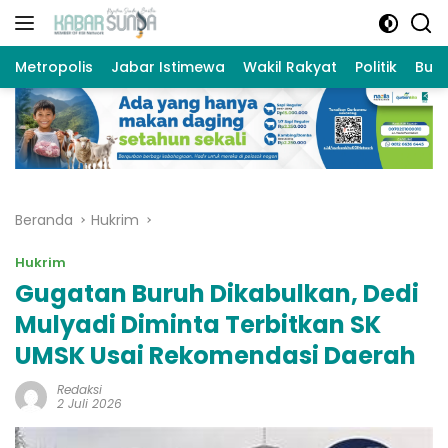
Langsung
ke
konten
Metropolis
Jabar Istimewa
Wakil Rakyat
Politik
Bud
Beranda
Hukrim
Hukrim
Gugatan Buruh Dikabulkan, Dedi
Mulyadi Diminta Terbitkan SK
UMSK Usai Rekomendasi Daerah
Redaksi
2 Juli 2026