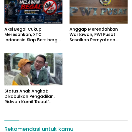
Aksi Begal Cukup
Anggap Merendahkan
Meresahkan, XTC
Wartawan, PWI Pusat
Indonesia Siap Bersinergi
Sesalkan Pernyataan
dengan Aparat Jaga Kota
Hotman Paris
Bandung
Status Anak Angkat:
Dikabulkan Pengadilan,
Ridwan Kamil ‘Rebut’
Arkana dari Atalia
Rekomendasi untuk kamu