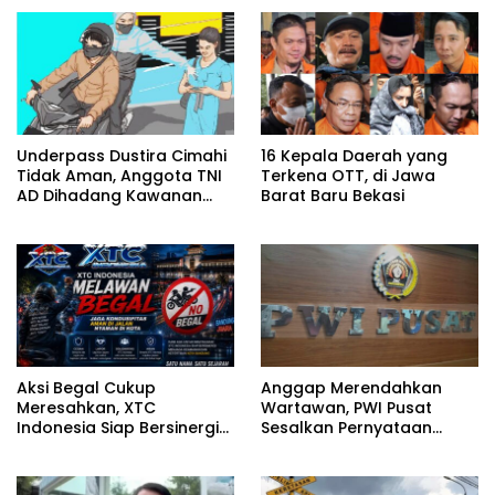
Underpass Dustira Cimahi
16 Kepala Daerah yang
Tidak Aman, Anggota TNI
Terkena OTT, di Jawa
AD Dihadang Kawanan
Barat Baru Bekasi
Begal
Aksi Begal Cukup
Anggap Merendahkan
Meresahkan, XTC
Wartawan, PWI Pusat
Indonesia Siap Bersinergi
Sesalkan Pernyataan
dengan Aparat Jaga Kota
Hotman Paris
Bandung