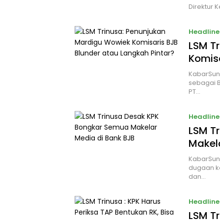
Direktur 
Headline
LSM T
Komisa
KabarSun
sebagai 
PT…
Headline
LSM T
Makel
KabarSun
dugaan k
dan…
Headline
LSM Tr