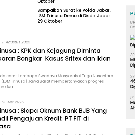
Sampaikan Surat ke Polda Jabar,
Po
LSM Trinusa Demo di Disdik Jabar
29 Oktober
Be
Ba
11 Agustus 2025
inusa : KPK dan Kejagung Diminta
29
aran Bongkar Kasus Sritex dan Iklan
M
Di
da.com- Lembaga Swadaya Masyarakat Triga Nusantara
29
46
a (LSM Trinusa) Jawa Barat mempertanyakan progres
Di
an dua…
17
23 Mei 2025
M
AH
rinusa : Siapa Oknum Bank BJB Yang
K
ndil Pengajuan Kredit PT FIT di
asa