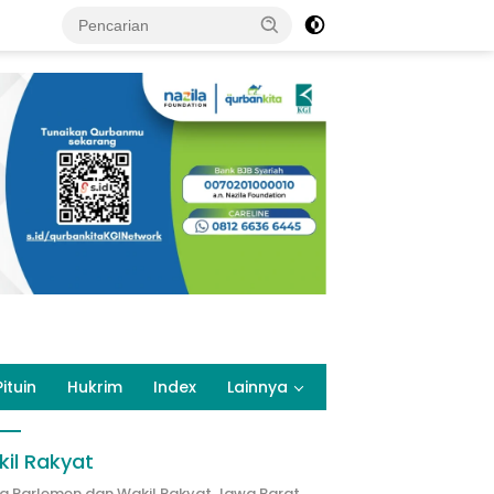
Pituin
Hukrim
Index
Lainnya
il Rakyat
ta Parlemen dan Wakil Rakyat Jawa Barat