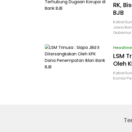
RK, Bi
BJB
KabarSun
Jawa Bar
Gubernur
Headline
LSM Tr
Oleh 
KabarSun
Komisi Pe
Te