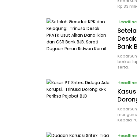
KabarSund
Rp 33 mil
Headline
Setel
Desak 
Bank B
KabarSun
berkas la
serta…
Headline
Kasus 
Dorong
KabarSun
mengumumk
Kepala P
Headline