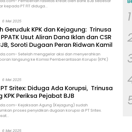
B
a.com- Pemberian fasilitas kredit oleh Bank BJB sebesar
iar kepada PT FIT diduga…
1
6 Mei 2025
ah Geruduk KPK dan Kejagung: Trinusa
PPATK Usut Aliran Dana Iklan dan CSR
JB, Soroti Dugaan Peran Ridwan Kamil
da.com- Setelah menggelar aksi dan menyerahkan
poran langsung ke Komisi Pemberantasan Korupsi (KPK)
6 Mei 2025
PT Sritex: Diduga Ada Korupsi, Trinusa
 KPK Periksa Pejabat BJB
da.com- Kejaksaan Agung (Kejagung) sudah
an proses penyidikan dugaan korupsi di PT Sritex.
usat…
6 Mei 2025