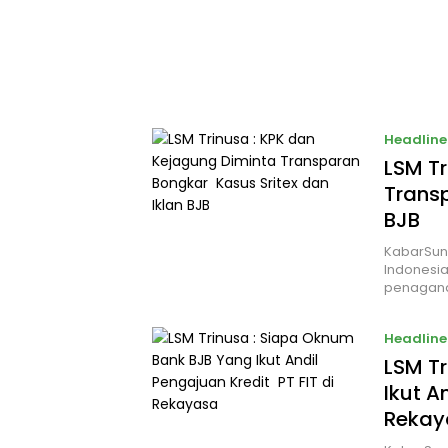
Headline
LSM Tr
Transp
BJB
KabarSun
Indonesi
penagan
Headline
LSM T
Ikut A
Rekay