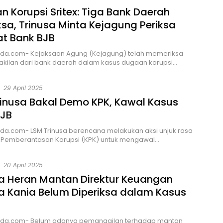
 Korupsi Sritex: Tiga Bank Daerah
ksa, Trinusa Minta Kejagung Periksa
at Bank BJB
da.com- Kejaksaan Agung (Kejagung) telah memeriksa
akilan dari bank daerah dalam kasus dugaan korupsi…
29 April 2025
rinusa Bakal Demo KPK, Kawal Kasus
BJB
da.com- LSM Trinusa berencana melakukan aksi unjuk rasa
i Pemberantasan Korupsi (KPK) untuk mengawal…
20 April 2025
sa Heran Mantan Direktur Keuangan
a Kania Belum Diperiksa dalam Kasus
da.com- Belum adanya pemanggilan terhadap mantan