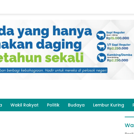
a
Wakil Rakyat
Politik
Budaya
Lembur Kuring
Wak
Beri