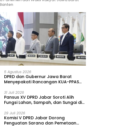
Banten
uatan Kompetensi
Kualitas Udara Memburuk,
S
log Klinis, Sekda Jabar:
DLH Jabar
B
gas Harus Datangi
Beberkan Tambang Citatah
B
arakat
Lampaui Baku Mutu
T
5 Agustus 2026
DPRD dan Gubernur Jawa Barat
Menyepakati Rancangan KUA-PPAS
APBD Tahun Anggaran 2027
31 Juli 2026
Pansus XV DPRD Jabar Soroti Alih
Fungsi Lahan, Sampah, dan Sungai di
Bogor
29 Juli 2026
Komisi V DPRD Jabar Dorong
Penguatan Sarana dan Pemetaan
Kebutuhan Sekolah Rakyat di