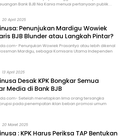
Keuangan Bank BJB Nia Kania menuai pertanyaan publik….
20 April 2025
rinusa: Penunjukan Mardigu Wowiek
ris BJB Blunder atau Langkah Pintar?
da.com- Penunjukan Wowiek Prasantyo atau lebih dikenal
Bossman Mardigu, sebagai Komisaris Utama Independen
13 April 2025
rinusa Desak KPK Bongkar Semua
ar Media di Bank BJB
da.com- Setelah menetapkan lima orang tersangka
orupsi pada penempatan iklan beban promosi umum
20 Maret 2025
inusa : KPK Harus Periksa TAP Bentukan