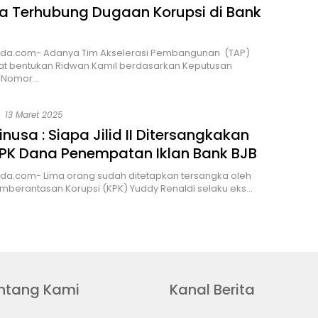
sa Terhubung Dugaan Korupsi di Bank
da.com- Adanya Tim Akselerasi Pembangunan (TAP)
at bentukan Ridwan Kamil berdasarkan Keputusan
 Nomor…
13 Maret 2025
inusa : Siapa Jilid II Ditersangkakan
KPK Dana Penempatan Iklan Bank BJB
da.com- Lima orang sudah ditetapkan tersangka oleh
mberantasan Korupsi (KPK) Yuddy Renaldi selaku eks…
ntang Kami
Kanal Berita