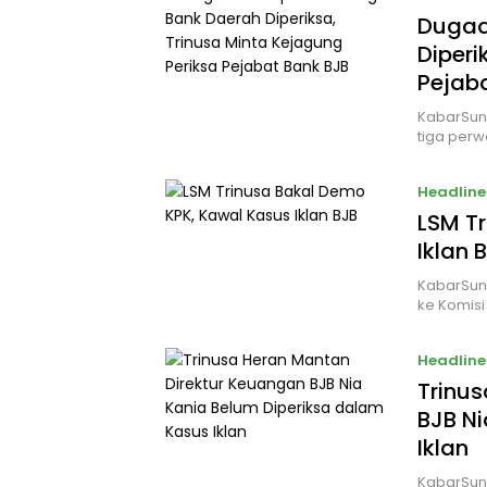
Dugaan
Diperi
Pejab
KabarSun
tiga perw
Headline
LSM T
Iklan 
KabarSun
ke Komis
Headline
Trinu
BJB Ni
Iklan
KabarSun