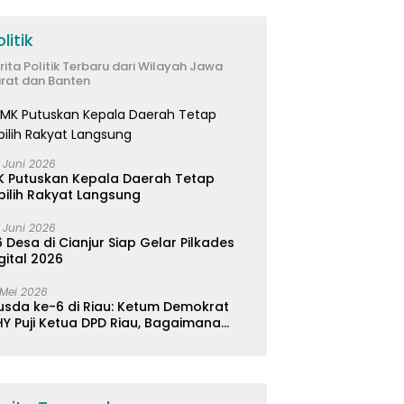
Kabupaten Bandung
litik
rita Politik Terbaru dari Wilayah Jawa
rat dan Banten
 Juni 2026
K Putuskan Kepala Daerah Tetap
pilih Rakyat Langsung
 Juni 2026
 Desa di Cianjur Siap Gelar Pilkades
gital 2026
 Mei 2026
usda ke-6 di Riau: Ketum Demokrat
Y Puji Ketua DPD Riau, Bagaimana
ader di Jabar?