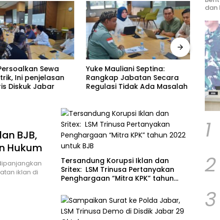
dan 
ersoalkan Sewa
Yuke Mauliani Septina:
Peng
trik, Ini penjelasan
Rangkap Jabatan Secara
Psiko
is Diskuk Jabar
Regulasi Tidak Ada Masalah
Petu
Masy
1
lan BJB,
ian Hukum
2
Tersandung Korupsi Iklan dan
dipanjangkan
Sritex: LSM Trinusa Pertanyakan
tan iklan di
Penghargaan “Mitra KPK” tahun
2022 untuk BJB
3