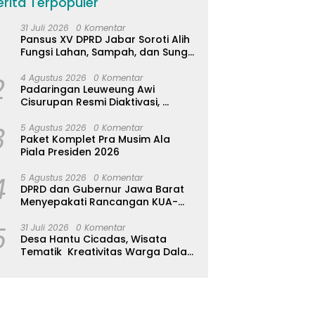
erita Terpopuler
31 Juli 2026
0 Komentar
Pansus XV DPRD Jabar Soroti Alih
Fungsi Lahan, Sampah, dan Sungai
di Bogor
2
4 Agustus 2026
0 Komentar
Padaringan Leuweung Awi
Cisurupan Resmi Diaktivasi,
Wisata Berbasis Alam dan
3
Pemberdayaan Warga
5 Agustus 2026
0 Komentar
Paket Komplet Pra Musim Ala
Piala Presiden 2026
4
5 Agustus 2026
0 Komentar
DPRD dan Gubernur Jawa Barat
Menyepakati Rancangan KUA-
PPAS APBD Tahun Anggaran 2027
5
31 Juli 2026
0 Komentar
Desa Hantu Cicadas, Wisata
Tematik Kreativitas Warga Dalam
Nuansa Horor