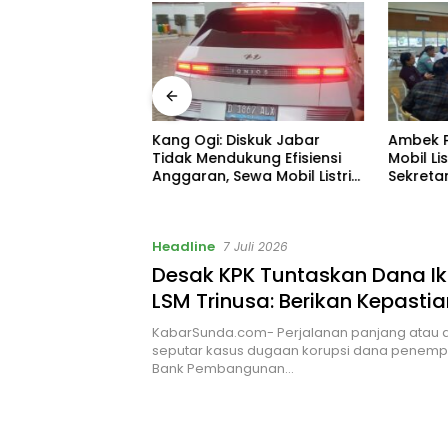
awa Barat
Kang Ogi: Diskuk Jabar
Ambek P
si TasteAtlas,
Tidak Mendukung Efisiensi
Mobil Lis
lahkan Seblak
Anggaran, Sewa Mobil Listrik
Sekretar
Rp531 Juta
Headline
7 Juli 2026
Desak KPK Tuntaskan Dana Ik
LSM Trinusa: Berikan Kepast
KabarSunda.com- Perjalanan panjang atau 
seputar kasus dugaan korupsi dana penempa
Bank Pembangunan…