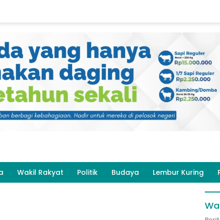
a
Wakil Rakyat
Politik
Budaya
Lembur Kuring
Wak
Beri