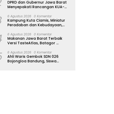
2
DPRD dan Gubernur Jawa Barat
Menyepakati Rancangan KUA-
PPAS APBD Tahun Anggaran 2027
3
6 Agustus 2026
0 Komentar
Kampung Kuta Ciamis, Miniatur
Peradaban dan Kebudayaan,
Aturan Leluhur Benar-benar
4
Dijaga
6 Agustus 2026
0 Komentar
Makanan Jawa Barat Terbaik
Versi TasteAtlas, Batagor
Kalahkan Seblak
5
6 Agustus 2026
0 Komentar
Ahli Waris Gembok SDN 026
Bojongloa Bandung, Siswa
Terpaksa Diliburkan