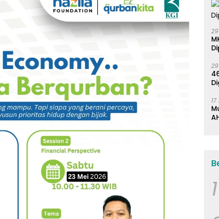
29
M
Di
29
46
Di
17
M
AH
K
B
1