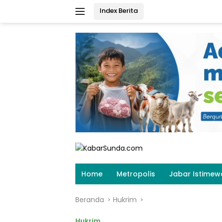
Langsung
Index Berita
ke
konten
Home
Metropolis
Jabar Istimew
Beranda
Hukrim
Hukrim