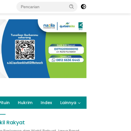
Pituin
Hukrim
Index
Lainnya
il Rakyat
ta Parlemen dan Wakil Rakyat Jawa Barat