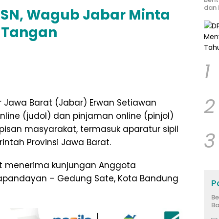
dan 
ASN, Wagub Jabar Minta
 Tangan
1
2
 Jawa Barat (Jabar) Erwan Setiawan
line (judol) dan pinjaman online (pinjol)
isan masyarakat, termasuk aparatur sipil
3
intah Provinsi Jawa Barat.
at menerima kunjungan Anggota
apandayan – Gedung Sate, Kota Bandung
Po
Be
Ba