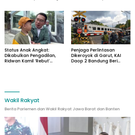
dengan Aparat Jaga Kota
Hotman Paris
Bandung
Status Anak Angkat:
Penjaga Perlintasan
Dikabulkan Pengadilan,
Dikeroyok di Garut, KAI
Ridwan Kamil ‘Rebut’
Daop 2 Bandung Beri
Arkana dari Atalia
Pendampingan Hukum
Wakil Rakyat
Berita Parlemen dan Wakil Rakyat Jawa Barat dan Banten