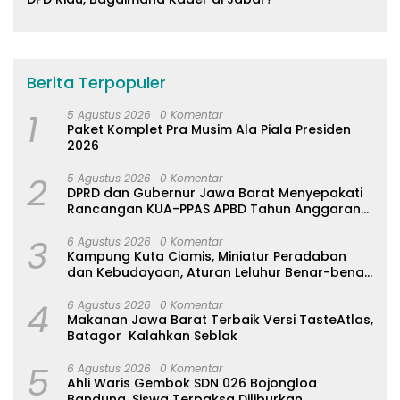
Berita Terpopuler
1
5 Agustus 2026
0 Komentar
Paket Komplet Pra Musim Ala Piala Presiden
2026
2
5 Agustus 2026
0 Komentar
DPRD dan Gubernur Jawa Barat Menyepakati
Rancangan KUA-PPAS APBD Tahun Anggaran
2027
3
6 Agustus 2026
0 Komentar
Kampung Kuta Ciamis, Miniatur Peradaban
dan Kebudayaan, Aturan Leluhur Benar-benar
Dijaga
4
6 Agustus 2026
0 Komentar
Makanan Jawa Barat Terbaik Versi TasteAtlas,
Batagor Kalahkan Seblak
5
6 Agustus 2026
0 Komentar
Ahli Waris Gembok SDN 026 Bojongloa
Bandung, Siswa Terpaksa Diliburkan