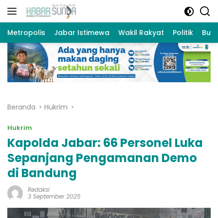
Langsung
ke
konten
Metropolis
Jabar Istimewa
Wakil Rakyat
Politik
Bud
Beranda
Hukrim
Hukrim
Kapolda Jabar: 66 Personel Luka
Sepanjang Pengamanan Demo
di Bandung
Redaksi
3 September 2025