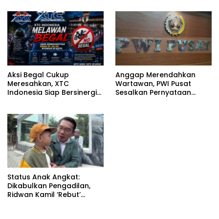
Aksi Begal Cukup
Anggap Merendahkan
Meresahkan, XTC
Wartawan, PWI Pusat
Indonesia Siap Bersinergi
Sesalkan Pernyataan
dengan Aparat Jaga Kota
Hotman Paris
Bandung
Status Anak Angkat:
Dikabulkan Pengadilan,
Ridwan Kamil ‘Rebut’
Arkana dari Atalia